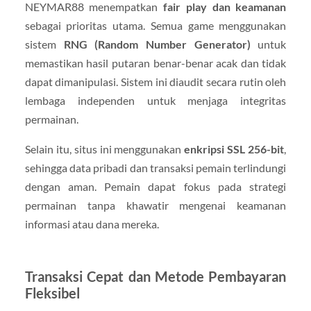
NEYMAR88 menempatkan
fair play dan keamanan
sebagai prioritas utama. Semua game menggunakan
sistem
RNG (Random Number Generator)
untuk
memastikan hasil putaran benar-benar acak dan tidak
dapat dimanipulasi. Sistem ini diaudit secara rutin oleh
lembaga independen untuk menjaga integritas
permainan.
Selain itu, situs ini menggunakan
enkripsi SSL 256-bit
,
sehingga data pribadi dan transaksi pemain terlindungi
dengan aman. Pemain dapat fokus pada strategi
permainan tanpa khawatir mengenai keamanan
informasi atau dana mereka.
Transaksi Cepat dan Metode Pembayaran
Fleksibel