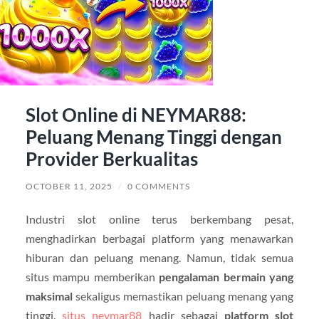
Slot Online di NEYMAR88:
Peluang Menang Tinggi dengan
Provider Berkualitas
OCTOBER 11, 2025
/
0 COMMENTS
Industri slot online terus berkembang pesat,
menghadirkan berbagai platform yang menawarkan
hiburan dan peluang menang. Namun, tidak semua
situs mampu memberikan
pengalaman bermain yang
maksimal
sekaligus memastikan peluang menang yang
tinggi.
situs neymar88
hadir sebagai
platform slot