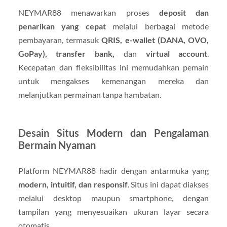
NEYMAR88 menawarkan proses
deposit dan
penarikan yang cepat
melalui berbagai metode
pembayaran, termasuk
QRIS, e-wallet (DANA, OVO,
GoPay), transfer bank,
dan
virtual account
.
Kecepatan dan fleksibilitas ini memudahkan pemain
untuk mengakses kemenangan mereka dan
melanjutkan permainan tanpa hambatan.
Desain Situs Modern dan Pengalaman
Bermain Nyaman
Platform NEYMAR88 hadir dengan antarmuka yang
modern, intuitif, dan responsif
. Situs ini dapat diakses
melalui desktop maupun smartphone, dengan
tampilan yang menyesuaikan ukuran layar secara
otomatis.