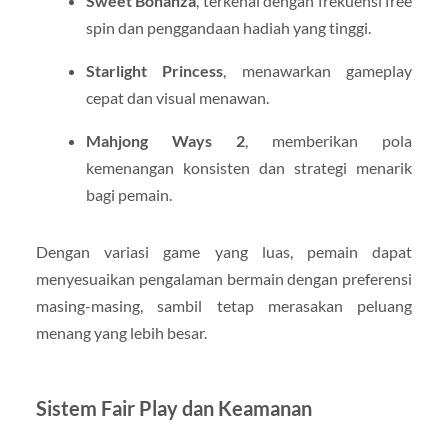
Sweet Bonanza
, terkenal dengan frekuensi free
spin dan penggandaan hadiah yang tinggi.
Starlight Princess
, menawarkan gameplay
cepat dan visual menawan.
Mahjong Ways 2
, memberikan pola
kemenangan konsisten dan strategi menarik
bagi pemain.
Dengan variasi game yang luas, pemain dapat
menyesuaikan pengalaman bermain dengan preferensi
masing-masing, sambil tetap merasakan peluang
menang yang lebih besar.
Sistem Fair Play dan Keamanan