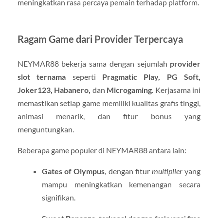
meningkatkan rasa percaya pemain terhadap platform.
Ragam Game dari Provider Terpercaya
NEYMAR88 bekerja sama dengan sejumlah
provider
slot ternama
seperti
Pragmatic Play, PG Soft,
Joker123, Habanero,
dan
Microgaming
. Kerjasama ini
memastikan setiap game memiliki kualitas grafis tinggi,
animasi menarik, dan fitur bonus yang
menguntungkan.
Beberapa game populer di NEYMAR88 antara lain:
Gates of Olympus
, dengan fitur
multiplier
yang
mampu meningkatkan kemenangan secara
signifikan.