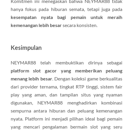
Komitmen ini menegaskan bahwa NEYMAR88 tidak
hanya fokus pada hiburan semata, tetapi juga pada
kesempatan nyata bagi pemain untuk meraih
kemenangan lebih besar
secara konsisten.
Kesimpulan
NEYMAR88 telah membuktikan dirinya sebagai
platform slot gacor yang memberikan peluang
menang lebih besar
. Dengan koleksi game berkualitas
dari provider ternama, tingkat RTP tinggi, sistem fair
play yang aman, dan tampilan situs yang nyaman
digunakan, NEYMAR88 menghadirkan kombinasi
sempurna antara hiburan dan peluang kemenangan
nyata. Platform ini menjadi pilihan ideal bagi pemain
yang mencari pengalaman bermain slot yang seru