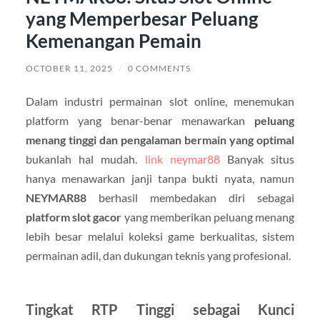
yang Memperbesar Peluang
Kemenangan Pemain
OCTOBER 11, 2025
/
0 COMMENTS
Dalam industri permainan slot online, menemukan
platform yang benar-benar menawarkan
peluang
menang tinggi dan pengalaman bermain yang optimal
bukanlah hal mudah.
link neymar88
Banyak situs
hanya menawarkan janji tanpa bukti nyata, namun
NEYMAR88
berhasil membedakan diri sebagai
platform slot gacor
yang memberikan peluang menang
lebih besar melalui koleksi game berkualitas, sistem
permainan adil, dan dukungan teknis yang profesional.
Tingkat RTP Tinggi sebagai Kunci