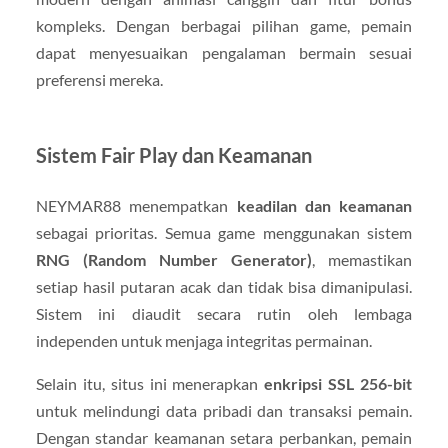
kompleks. Dengan berbagai pilihan game, pemain
dapat menyesuaikan pengalaman bermain sesuai
preferensi mereka.
Sistem Fair Play dan Keamanan
NEYMAR88 menempatkan
keadilan dan keamanan
sebagai prioritas. Semua game menggunakan sistem
RNG (Random Number Generator)
, memastikan
setiap hasil putaran acak dan tidak bisa dimanipulasi.
Sistem ini diaudit secara rutin oleh lembaga
independen untuk menjaga integritas permainan.
Selain itu, situs ini menerapkan
enkripsi SSL 256-bit
untuk melindungi data pribadi dan transaksi pemain.
Dengan standar keamanan setara perbankan, pemain