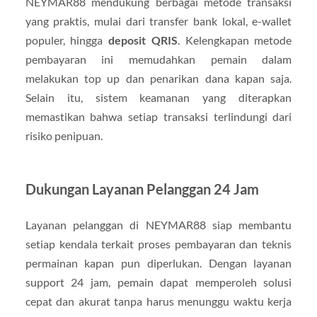
NEYMAR88 mendukung berbagai metode transaksi
yang praktis, mulai dari transfer bank lokal, e-wallet
populer, hingga
deposit QRIS
. Kelengkapan metode
pembayaran ini memudahkan pemain dalam
melakukan top up dan penarikan dana kapan saja.
Selain itu, sistem keamanan yang diterapkan
memastikan bahwa setiap transaksi terlindungi dari
risiko penipuan.
Dukungan Layanan Pelanggan 24 Jam
Layanan pelanggan di NEYMAR88 siap membantu
setiap kendala terkait proses pembayaran dan teknis
permainan kapan pun diperlukan. Dengan layanan
support 24 jam, pemain dapat memperoleh solusi
cepat dan akurat tanpa harus menunggu waktu kerja