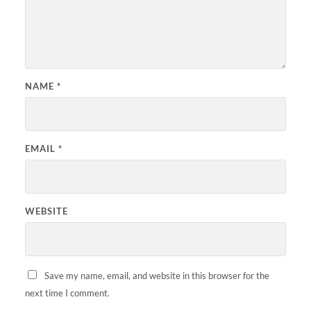
NAME
*
EMAIL
*
WEBSITE
Save my name, email, and website in this browser for the
next time I comment.