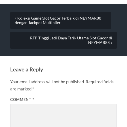
« Koleksi Game Slot Gacor Terbaik di NEYMAR88
dengan Jackpot Multiplier
RTP Tinggi Jadi Daya Tarik Utama Slot Gacor di
NEYMAR88 »
Leave a Reply
Your email address will not be published.
Required fields
are marked
*
COMMENT
*