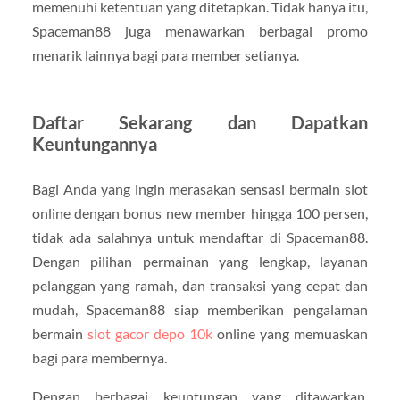
memenuhi ketentuan yang ditetapkan. Tidak hanya itu,
Spaceman88 juga menawarkan berbagai promo
menarik lainnya bagi para member setianya.
Daftar Sekarang dan Dapatkan
Keuntungannya
Bagi Anda yang ingin merasakan sensasi bermain slot
online dengan bonus new member hingga 100 persen,
tidak ada salahnya untuk mendaftar di Spaceman88.
Dengan pilihan permainan yang lengkap, layanan
pelanggan yang ramah, dan transaksi yang cepat dan
mudah, Spaceman88 siap memberikan pengalaman
bermain
slot gacor depo 10k
online yang memuaskan
bagi para membernya.
Dengan berbagai keuntungan yang ditawarkan,