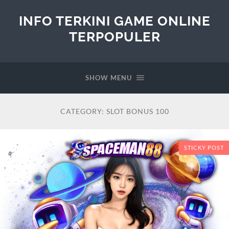
INFO TERKINI GAME ONLINE
TERPOPULER
SHOW MENU
CATEGORY:
SLOT BONUS 100
STICKY POST