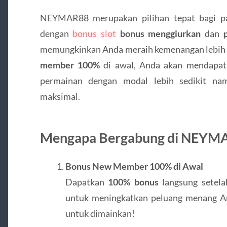
NEYMAR88 merupakan pilihan tepat bagi pa
dengan
bonus slot
bonus menggiurkan
dan
memungkinkan Anda meraih kemenangan lebih
member 100%
di awal, Anda akan mendapat
permainan dengan modal lebih sedikit na
maksimal.
Mengapa Bergabung di NEYM
Bonus New Member 100% di Awal
Dapatkan
100% bonus
langsung setelah
untuk meningkatkan peluang menang An
untuk dimainkan!