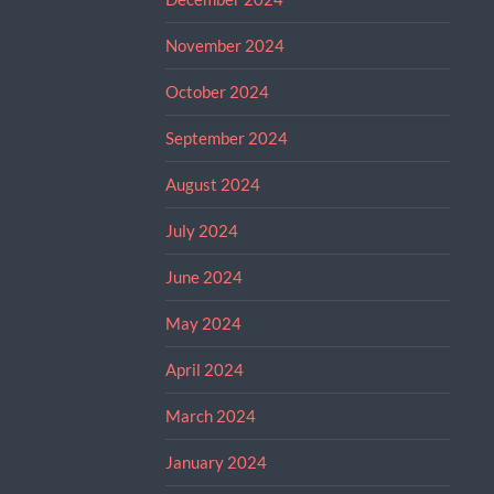
November 2024
October 2024
September 2024
August 2024
July 2024
June 2024
May 2024
April 2024
March 2024
January 2024