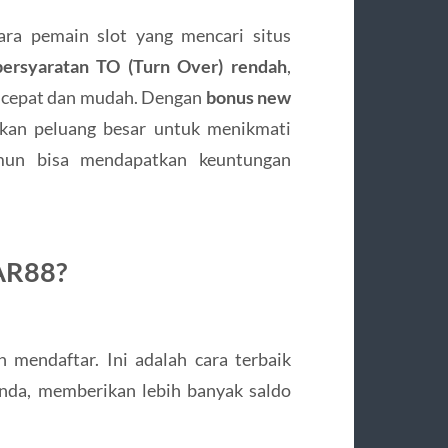
ra pemain slot yang mencari situs
persyaratan TO (Turn Over) rendah
,
 cepat dan mudah. Dengan
bonus new
kan peluang besar untuk menikmati
mun bisa mendapatkan keuntungan
AR88?
 mendaftar. Ini adalah cara terbaik
da, memberikan lebih banyak saldo