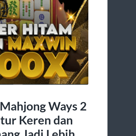
Mahjong Ways 2
itur Keren dan
ang Jadi Lebih