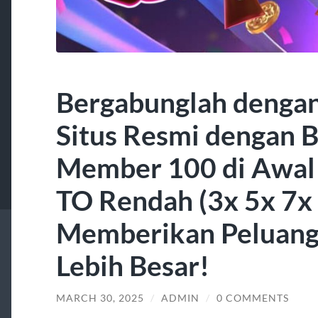
Bergabunglah deng
Situs Resmi dengan 
Member 100 di Awal 
TO Rendah (3x 5x 7x
Memberikan Peluan
Lebih Besar!
MARCH 30, 2025
/
ADMIN
/
0 COMMENTS