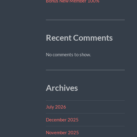
Bonus New Member 100%
Recent Comments
No comments to show.
Archives
July 2026
December 2025
November 2025