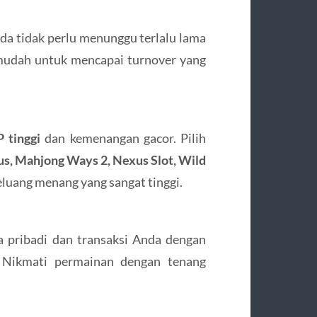
nda tidak perlu menunggu terlalu lama
udah untuk mencapai turnover yang
 tinggi
dan kemenangan gacor. Pilih
s, Mahjong Ways 2, Nexus Slot, Wild
peluang menang yang sangat tinggi.
ribadi dan transaksi Anda dengan
. Nikmati permainan dengan tenang