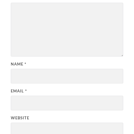
NAME
*
EMAIL
*
WEBSITE