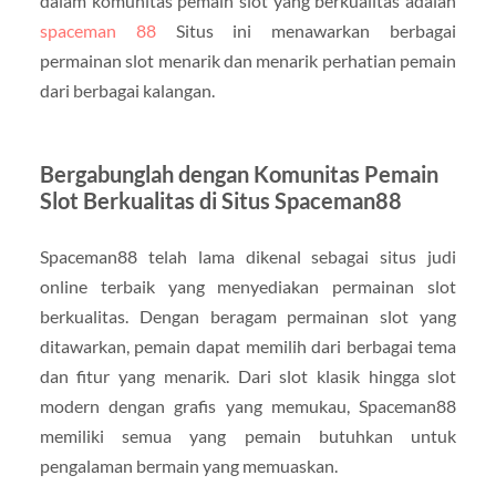
dalam komunitas pemain slot yang berkualitas adalah
spaceman 88
Situs ini menawarkan berbagai
permainan slot menarik dan menarik perhatian pemain
dari berbagai kalangan.
Bergabunglah dengan Komunitas Pemain
Slot Berkualitas di Situs Spaceman88
Spaceman88 telah lama dikenal sebagai situs judi
online terbaik yang menyediakan permainan slot
berkualitas. Dengan beragam permainan slot yang
ditawarkan, pemain dapat memilih dari berbagai tema
dan fitur yang menarik. Dari slot klasik hingga slot
modern dengan grafis yang memukau, Spaceman88
memiliki semua yang pemain butuhkan untuk
pengalaman bermain yang memuaskan.