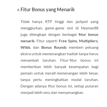
Fitur Bonus yang Menarik
Tidak hanya RTP tinggi dan jackpot yang
menggiurkan, game-game slot di Neymar88
juga dilengkapi dengan berbagai
fitur bonus
menarik
. Fitur seperti
Free Spins
,
Multipliers
,
Wilds
, dan
Bonus Rounds
memberi peluang
ekstra untuk memenangkan hadiah tanpa harus
menambah taruhan. Fitur-fitur bonus ini
memberikan lebih banyak kesempatan bagi
pemain untuk meraih kemenangan lebih besar,
tanpa perlu meningkatkan modal taruhan.
Dengan adanya fitur bonus ini, setiap putaran
menjadi lebih seru dan menyenangkan.