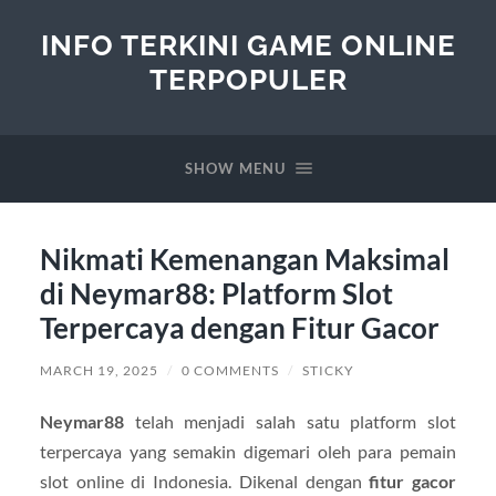
INFO TERKINI GAME ONLINE
TERPOPULER
SHOW MENU
Nikmati Kemenangan Maksimal
di Neymar88: Platform Slot
Terpercaya dengan Fitur Gacor
MARCH 19, 2025
/
0 COMMENTS
/
STICKY
Neymar88
telah menjadi salah satu platform slot
terpercaya yang semakin digemari oleh para pemain
slot online di Indonesia. Dikenal dengan
fitur gacor