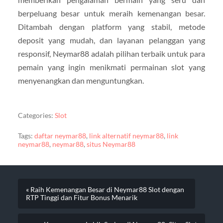
berpeluang besar untuk meraih kemenangan besar.
Ditambah dengan platform yang stabil, metode
deposit yang mudah, dan layanan pelanggan yang
responsif, Neymar88 adalah pilihan terbaik untuk para
pemain yang ingin menikmati permainan slot yang
menyenangkan dan menguntungkan.
Categories:
Slot
Tags:
daftar neymar88
,
link alternatif neymar88
,
link
neymar88
,
neymar88
,
situs Neymar88
« Raih Kemenangan Besar di Neymar88 Slot dengan
RTP Tinggi dan Fitur Bonus Menarik