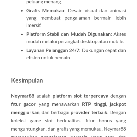
peluang menang.
Grafis Memukau
: Desain visual dan animasi
yang membuat pengalaman bermain lebih
imersif.
Platform Stabil dan Mudah Digunakan
: Akses
mudah melalui perangkat desktop atau mobile.
Layanan Pelanggan 24/7
: Dukungan cepat dan
efisien untuk pemain.
Kesimpulan
Neymar88
adalah
platform slot terpercaya
dengan
fitur gacor
yang menawarkan
RTP tinggi
,
jackpot
menggiurkan
, dan berbagai
provider terbaik
. Dengan
koleksi game slot berkualitas, fitur bonus yang
menguntungkan, dan grafis yang memukau, Neymar88
memberikan pengalaman bermain yang seru dan