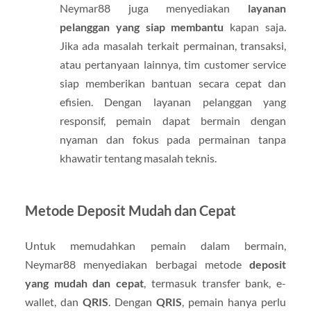
Neymar88 juga menyediakan
layanan
pelanggan yang siap membantu
kapan saja.
Jika ada masalah terkait permainan, transaksi,
atau pertanyaan lainnya, tim customer service
siap memberikan bantuan secara cepat dan
efisien. Dengan layanan pelanggan yang
responsif, pemain dapat bermain dengan
nyaman dan fokus pada permainan tanpa
khawatir tentang masalah teknis.
Metode Deposit Mudah dan Cepat
Untuk memudahkan pemain dalam bermain,
Neymar88 menyediakan berbagai metode
deposit
yang mudah dan cepat
, termasuk transfer bank, e-
wallet, dan
QRIS
. Dengan
QRIS
, pemain hanya perlu