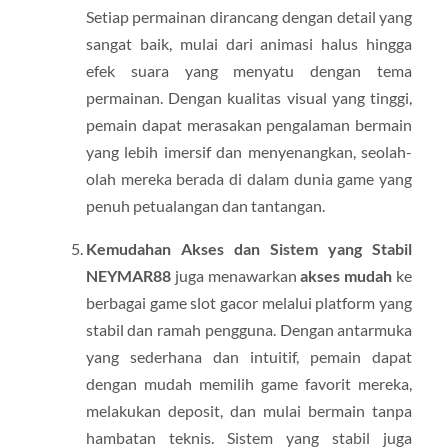
Setiap permainan dirancang dengan detail yang
sangat baik, mulai dari animasi halus hingga
efek suara yang menyatu dengan tema
permainan. Dengan kualitas visual yang tinggi,
pemain dapat merasakan pengalaman bermain
yang lebih imersif dan menyenangkan, seolah-
olah mereka berada di dalam dunia game yang
penuh petualangan dan tantangan.
Kemudahan Akses dan Sistem yang Stabil
NEYMAR88
juga menawarkan
akses mudah
ke
berbagai game slot gacor melalui platform yang
stabil dan ramah pengguna. Dengan antarmuka
yang sederhana dan intuitif, pemain dapat
dengan mudah memilih game favorit mereka,
melakukan deposit, dan mulai bermain tanpa
hambatan teknis. Sistem yang stabil juga