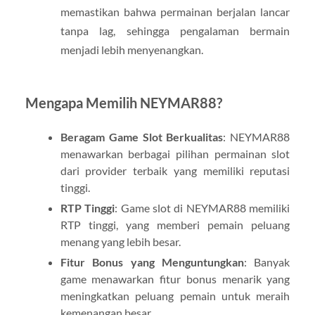
memastikan bahwa permainan berjalan lancar
tanpa lag, sehingga pengalaman bermain
menjadi lebih menyenangkan.
Mengapa Memilih NEYMAR88?
Beragam Game Slot Berkualitas
: NEYMAR88
menawarkan berbagai pilihan permainan slot
dari provider terbaik yang memiliki reputasi
tinggi.
RTP Tinggi
: Game slot di NEYMAR88 memiliki
RTP tinggi, yang memberi pemain peluang
menang yang lebih besar.
Fitur Bonus yang Menguntungkan
: Banyak
game menawarkan fitur bonus menarik yang
meningkatkan peluang pemain untuk meraih
kemenangan besar.