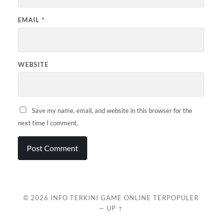
EMAIL
*
WEBSITE
Save my name, email, and website in this browser for the
next time I comment.
© 2026
INFO TERKINI GAME ONLINE TERPOPULER
—
UP ↑