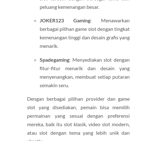
peluang kemenangan besar.
JOKER123 Gaming
: Menawarkan
berbagai pilihan game slot dengan tingkat
kemenangan tinggi dan desain grafis yang
menarik.
Spadegaming
: Menyediakan slot dengan
fitur-fitur menarik dan desain yang
menyenangkan, membuat setiap putaran
semakin seru.
Dengan berbagai pilihan provider dan game
slot yang disediakan, pemain bisa memilih
permainan yang sesuai dengan preferensi
mereka, baik itu slot klasik, video slot modern,
atau slot dengan tema yang lebih unik dan