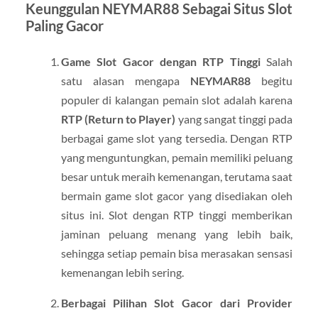
Keunggulan NEYMAR88 Sebagai Situs Slot
Paling Gacor
Game Slot Gacor dengan RTP Tinggi
Salah
satu alasan mengapa
NEYMAR88
begitu
populer di kalangan pemain slot adalah karena
RTP (Return to Player)
yang sangat tinggi pada
berbagai game slot yang tersedia. Dengan RTP
yang menguntungkan, pemain memiliki peluang
besar untuk meraih kemenangan, terutama saat
bermain game slot gacor yang disediakan oleh
situs ini. Slot dengan RTP tinggi memberikan
jaminan peluang menang yang lebih baik,
sehingga setiap pemain bisa merasakan sensasi
kemenangan lebih sering.
Berbagai Pilihan Slot Gacor dari Provider