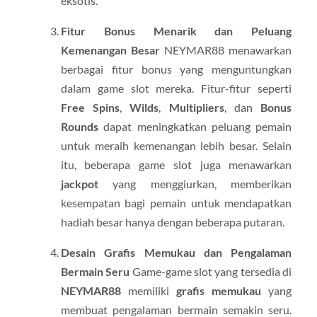
eksotis.
Fitur Bonus Menarik dan Peluang
Kemenangan Besar
NEYMAR88 menawarkan
berbagai fitur bonus yang menguntungkan
dalam game slot mereka. Fitur-fitur seperti
Free Spins
,
Wilds
,
Multipliers
, dan
Bonus
Rounds
dapat meningkatkan peluang pemain
untuk meraih kemenangan lebih besar. Selain
itu, beberapa game slot juga menawarkan
jackpot
yang menggiurkan, memberikan
kesempatan bagi pemain untuk mendapatkan
hadiah besar hanya dengan beberapa putaran.
Desain Grafis Memukau dan Pengalaman
Bermain Seru
Game-game slot yang tersedia di
NEYMAR88
memiliki
grafis memukau
yang
membuat pengalaman bermain semakin seru.