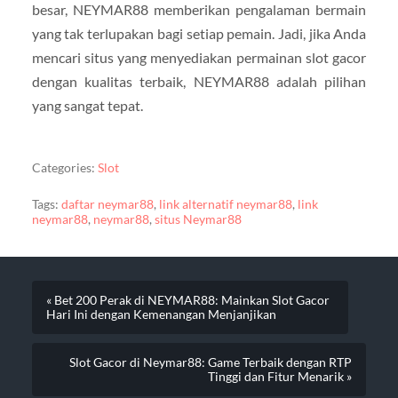
besar, NEYMAR88 memberikan pengalaman bermain
yang tak terlupakan bagi setiap pemain. Jadi, jika Anda
mencari situs yang menyediakan permainan slot gacor
dengan kualitas terbaik, NEYMAR88 adalah pilihan
yang sangat tepat.
Categories:
Slot
Tags:
daftar neymar88
,
link alternatif neymar88
,
link
neymar88
,
neymar88
,
situs Neymar88
« Bet 200 Perak di NEYMAR88: Mainkan Slot Gacor
Hari Ini dengan Kemenangan Menjanjikan
Slot Gacor di Neymar88: Game Terbaik dengan RTP
Tinggi dan Fitur Menarik »