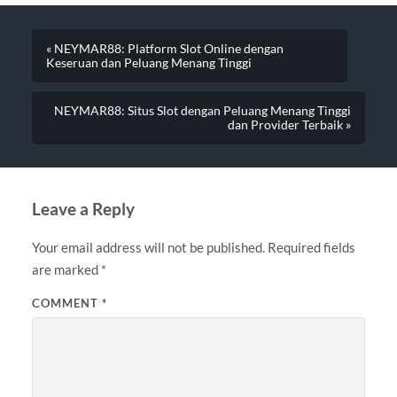
« NEYMAR88: Platform Slot Online dengan
Keseruan dan Peluang Menang Tinggi
NEYMAR88: Situs Slot dengan Peluang Menang Tinggi
dan Provider Terbaik »
Leave a Reply
Your email address will not be published.
Required fields
are marked
*
COMMENT
*