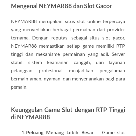
Mengenal NEYMAR88 dan Slot Gacor
NEYMAR88 merupakan situs slot online terpercaya
yang menyediakan berbagai permainan dari provider
ternama. Dengan reputasi sebagai situs slot gacor,
NEYMAR88 memastikan setiap game memiliki RTP
tinggi dan mekanisme permainan yang adil. Server
stabil, sistem keamanan canggih, dan layanan
pelanggan profesional menjadikan pengalaman
bermain aman, nyaman, dan menyenangkan bagi para
pemain.
Keunggulan Game Slot dengan RTP Tinggi
di NEYMAR88
Peluang Menang Lebih Besar
– Game slot