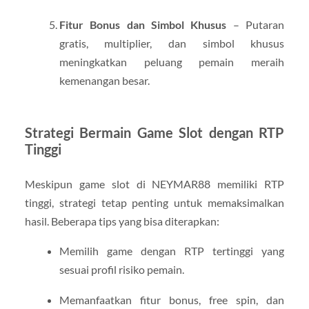
Fitur Bonus dan Simbol Khusus
– Putaran
gratis, multiplier, dan simbol khusus
meningkatkan peluang pemain meraih
kemenangan besar.
Strategi Bermain Game Slot dengan RTP
Tinggi
Meskipun game slot di NEYMAR88 memiliki RTP
tinggi, strategi tetap penting untuk memaksimalkan
hasil. Beberapa tips yang bisa diterapkan:
Memilih game dengan RTP tertinggi yang
sesuai profil risiko pemain.
Memanfaatkan fitur bonus, free spin, dan