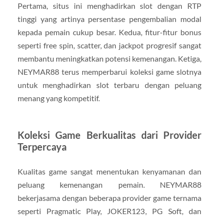
Pertama, situs ini menghadirkan slot dengan RTP
tinggi yang artinya persentase pengembalian modal
kepada pemain cukup besar. Kedua, fitur-fitur bonus
seperti free spin, scatter, dan jackpot progresif sangat
membantu meningkatkan potensi kemenangan. Ketiga,
NEYMAR88 terus memperbarui koleksi game slotnya
untuk menghadirkan slot terbaru dengan peluang
menang yang kompetitif.
Koleksi Game Berkualitas dari Provider
Terpercaya
Kualitas game sangat menentukan kenyamanan dan
peluang kemenangan pemain. NEYMAR88
bekerjasama dengan beberapa provider game ternama
seperti Pragmatic Play, JOKER123, PG Soft, dan