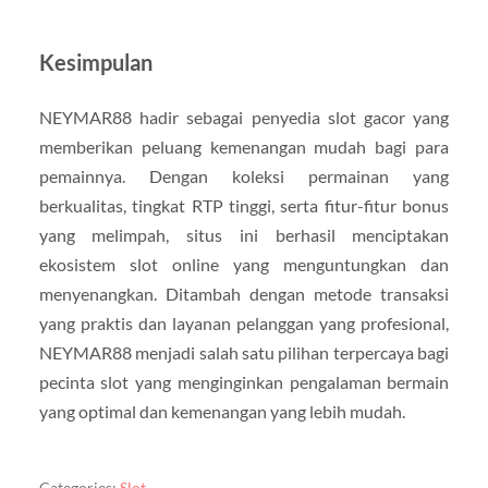
Kesimpulan
NEYMAR88 hadir sebagai penyedia slot gacor yang
memberikan peluang kemenangan mudah bagi para
pemainnya. Dengan koleksi permainan yang
berkualitas, tingkat RTP tinggi, serta fitur-fitur bonus
yang melimpah, situs ini berhasil menciptakan
ekosistem slot online yang menguntungkan dan
menyenangkan. Ditambah dengan metode transaksi
yang praktis dan layanan pelanggan yang profesional,
NEYMAR88 menjadi salah satu pilihan terpercaya bagi
pecinta slot yang menginginkan pengalaman bermain
yang optimal dan kemenangan yang lebih mudah.