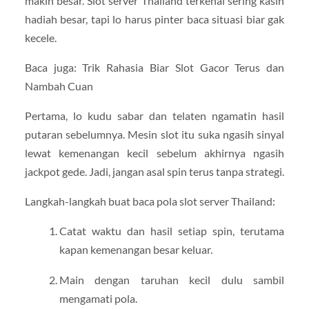
makin besar. Slot server Thailand terkenal sering kasih
hadiah besar, tapi lo harus pinter baca situasi biar gak
kecele.
Baca juga: Trik Rahasia Biar Slot Gacor Terus dan
Nambah Cuan
Pertama, lo kudu sabar dan telaten ngamatin hasil
putaran sebelumnya. Mesin slot itu suka ngasih sinyal
lewat kemenangan kecil sebelum akhirnya ngasih
jackpot gede. Jadi, jangan asal spin terus tanpa strategi.
Langkah-langkah buat baca pola slot server Thailand:
Catat waktu dan hasil setiap spin, terutama
kapan kemenangan besar keluar.
Main dengan taruhan kecil dulu sambil
mengamati pola.