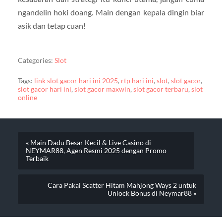
ngandelin hoki doang. Main dengan kepala dingin biar
asik dan tetap cuan!
Categories:
Slot
Tags:
link slot gacor hari ini 2025
,
rtp hari ini
,
slot
,
slot gacor
,
slot gacor hari ini
,
slot gacor maxwin
,
slot gacor terbaru
,
slot
online
« Main Dadu Besar Kecil & Live Casino di
NEYMAR88, Agen Resmi 2025 dengan Promo
Terbaik
Cara Pakai Scatter Hitam Mahjong Ways 2 untuk
Unlock Bonus di Neymar88 »