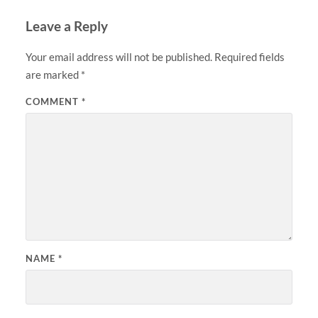
Leave a Reply
Your email address will not be published.
Required fields
are marked
*
COMMENT
*
NAME
*