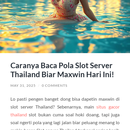
Caranya Baca Pola Slot Server
Thailand Biar Maxwin Hari Ini!
MAY 31, 2025
/
0 COMMENTS
Lo pasti pengen banget dong bisa dapetin maxwin di
slot server Thailand? Sebenarnya, main
situs gacor
thailand
slot bukan cuma soal hoki doang, tapi juga
soal ngerti pola yang lagi jalan biar peluang menang lo