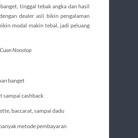
nget, tinggal tebak angka dan hasil
o dengan dealer asli bikin pengalaman
bikin modal makin tebal, jadi peluang
r Cuan Nonstop
aman banget
t sampai cashback
lette, baccarat, sampai dadu
, banyak metode pembayaran