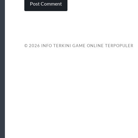
© 2026
INFO TERKINI GAME ONLINE TERPOPULER