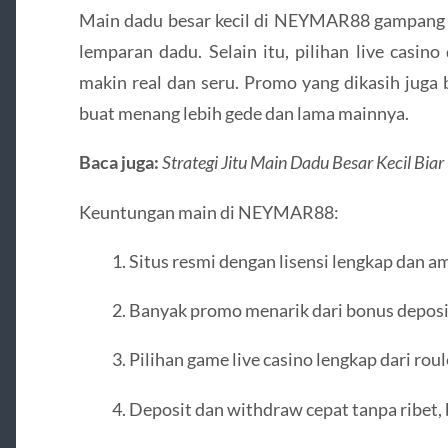
Main dadu besar kecil di NEYMAR88 gampang ba
lemparan dadu. Selain itu, pilihan live casin
makin real dan seru. Promo yang dikasih juga 
buat menang lebih gede dan lama mainnya.
Baca juga:
Strategi Jitu Main Dadu Besar Kecil Bia
Keuntungan main di NEYMAR88:
Situs resmi dengan lisensi lengkap dan 
Banyak promo menarik dari bonus deposi
Pilihan game live casino lengkap dari rou
Deposit dan withdraw cepat tanpa ribet