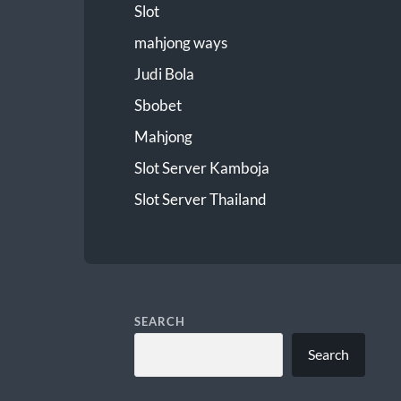
Slot
mahjong ways
Judi Bola
Sbobet
Mahjong
Slot Server Kamboja
Slot Server Thailand
SEARCH
Search