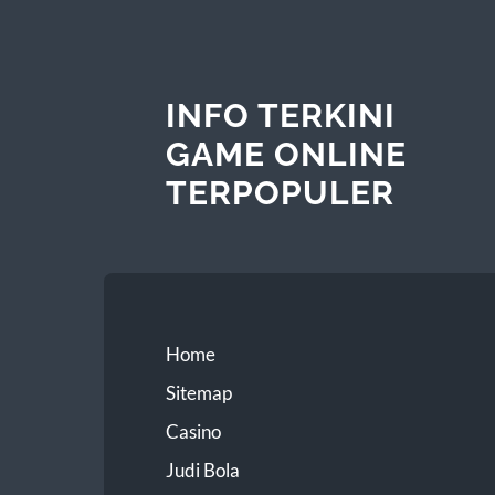
INFO TERKINI
GAME ONLINE
TERPOPULER
Home
Sitemap
Casino
Judi Bola