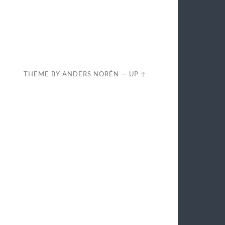
THEME BY
ANDERS NORÉN
—
UP ↑