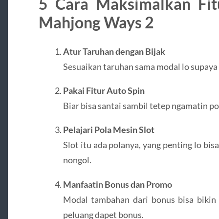
5 Cara Maksimalkan Fit
Mahjong Ways 2
Atur Taruhan dengan Bijak
Sesuaikan taruhan sama modal lo supaya 
Pakai Fitur Auto Spin
Biar bisa santai sambil tetep ngamatin p
Pelajari Pola Mesin Slot
Slot itu ada polanya, yang penting lo bi
nongol.
Manfaatin Bonus dan Promo
Modal tambahan dari bonus bisa bikin 
peluang dapet bonus.