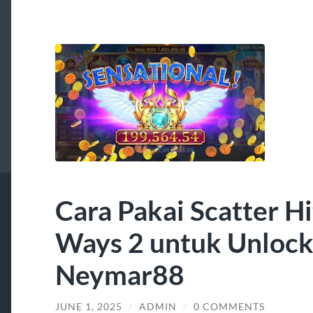
Cara Pakai Scatter 
Ways 2 untuk Unlock
Neymar88
JUNE 1, 2025
/
ADMIN
/
0 COMMENTS