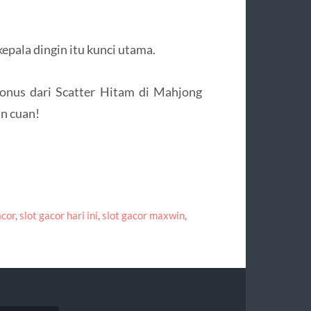
epala dingin itu kunci utama.
bonus dari Scatter Hitam di Mahjong
in cuan!
acor
,
slot gacor hari ini
,
slot gacor maxwin
,