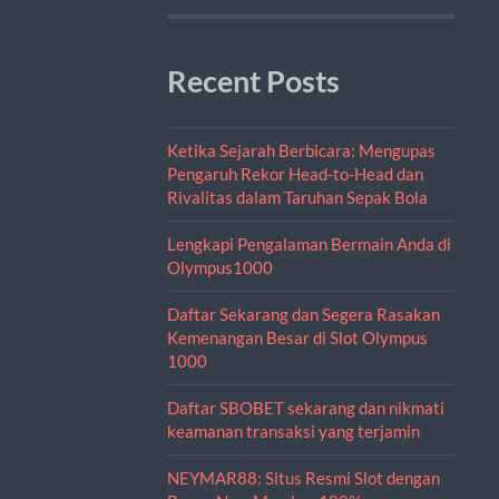
Recent Posts
Ketika Sejarah Berbicara: Mengupas
Pengaruh Rekor Head-to-Head dan
Rivalitas dalam Taruhan Sepak Bola
Lengkapi Pengalaman Bermain Anda di
Olympus1000
Daftar Sekarang dan Segera Rasakan
Kemenangan Besar di Slot Olympus
1000
Daftar SBOBET sekarang dan nikmati
keamanan transaksi yang terjamin
NEYMAR88: Situs Resmi Slot dengan