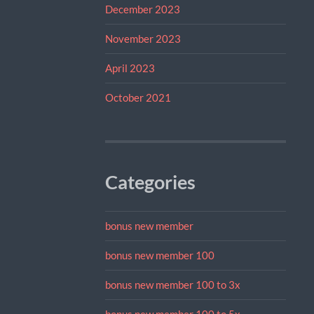
December 2023
November 2023
April 2023
October 2021
Categories
bonus new member
bonus new member 100
bonus new member 100 to 3x
bonus new member 100 to 5x