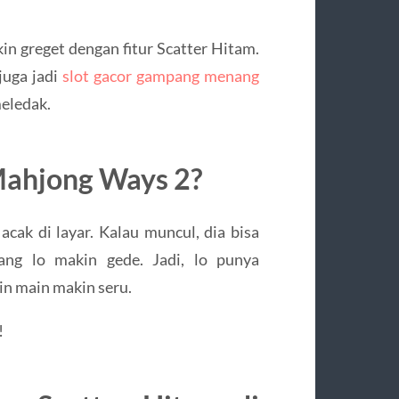
n greget dengan fitur Scatter Hitam.
juga jadi
slot gacor gampang menang
meledak.
 Mahjong Ways 2?
cak di layar. Kalau muncul, dia bisa
nang lo makin gede. Jadi, lo punya
in main makin seru.
!