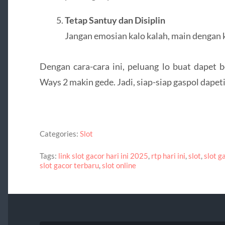
Tetap Santuy dan Disiplin
Jangan emosian kalo kalah, main dengan k
Dengan cara-cara ini, peluang lo buat dapet 
Ways 2 makin gede. Jadi, siap-siap gaspol dapet
Categories:
Slot
Tags:
link slot gacor hari ini 2025
,
rtp hari ini
,
slot
,
slot g
slot gacor terbaru
,
slot online