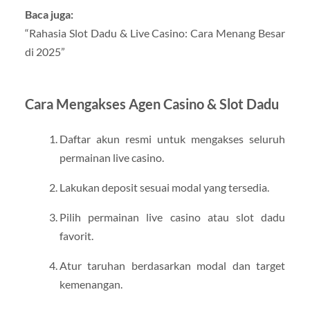
Baca juga:
“Rahasia Slot Dadu & Live Casino: Cara Menang Besar
di 2025”
Cara Mengakses Agen Casino & Slot Dadu
Daftar akun resmi untuk mengakses seluruh
permainan live casino.
Lakukan deposit sesuai modal yang tersedia.
Pilih permainan live casino atau slot dadu
favorit.
Atur taruhan berdasarkan modal dan target
kemenangan.