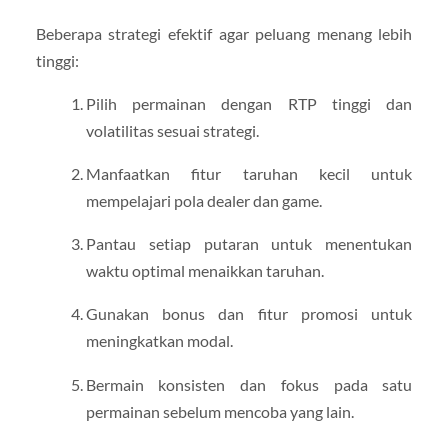
Beberapa strategi efektif agar peluang menang lebih
tinggi:
Pilih permainan dengan RTP tinggi dan
volatilitas sesuai strategi.
Manfaatkan fitur taruhan kecil untuk
mempelajari pola dealer dan game.
Pantau setiap putaran untuk menentukan
waktu optimal menaikkan taruhan.
Gunakan bonus dan fitur promosi untuk
meningkatkan modal.
Bermain konsisten dan fokus pada satu
permainan sebelum mencoba yang lain.