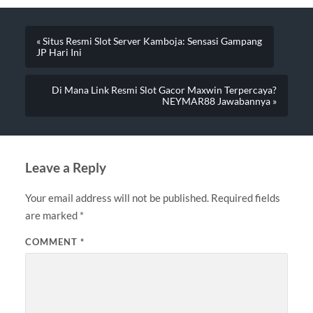
« Situs Resmi Slot Server Kamboja: Sensasi Gampang
JP Hari Ini
Di Mana Link Resmi Slot Gacor Maxwin Terpercaya?
NEYMAR88 Jawabannya »
Leave a Reply
Your email address will not be published.
Required fields
are marked
*
COMMENT
*