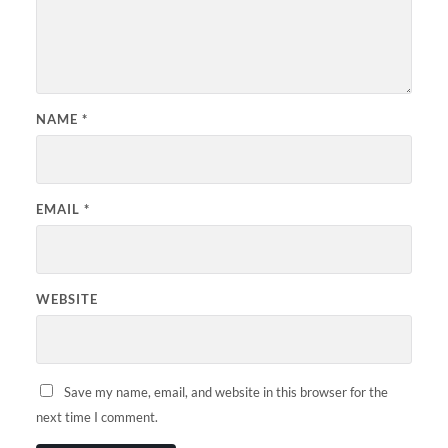
NAME
*
EMAIL
*
WEBSITE
Save my name, email, and website in this browser for the
next time I comment.