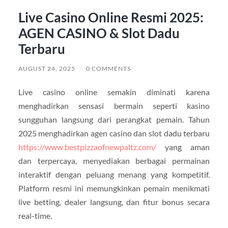
Live Casino Online Resmi 2025:
AGEN CASINO & Slot Dadu
Terbaru
AUGUST 24, 2025
/
0 COMMENTS
Live casino online semakin diminati karena
menghadirkan sensasi bermain seperti kasino
sungguhan langsung dari perangkat pemain. Tahun
2025 menghadirkan agen casino dan slot dadu terbaru
https://www.bestpizzaofnewpaltz.com/
yang aman
dan terpercaya, menyediakan berbagai permainan
interaktif dengan peluang menang yang kompetitif.
Platform resmi ini memungkinkan pemain menikmati
live betting, dealer langsung, dan fitur bonus secara
real-time.