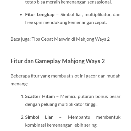
tetap bisa meraih kemenangan sensasional.
Fitur Lengkap
– Simbol liar, multiplikator, dan
free spin mendukung kemenangan cepat.
Baca juga: Tips Cepat Maxwin di Mahjong Ways 2
Fitur dan Gameplay Mahjong Ways 2
Beberapa fitur yang membuat slot ini gacor dan mudah
menang:
Scatter Hitam
– Memicu putaran bonus besar
dengan peluang multiplikator tinggi.
Simbol Liar
– Membantu membentuk
kombinasi kemenangan lebih sering.