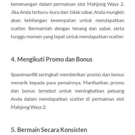
kemenangan dalam permainan slot Mahjong Ways 2.
Jika Anda terburu-buru dan tidak sabar, Anda mungkin
akan kehilangan kesempatan untuk mendapatkan
scatter. Bermainlah dengan tenang dan sabar, serta
tunggu momen yang tepat untuk mendapatkan scatter.
4. Mengikuti Promo dan Bonus
Spaceman88 seringkali memberikan promo dan bonus
menarik kepada para pemainnya. Manfaatkan promo
dan bonus tersebut untuk meningkatkan peluang
Anda dalam mendapatkan scatter di permainan slot
Mahjong Ways 2.
5. Bermain Secara Konsisten