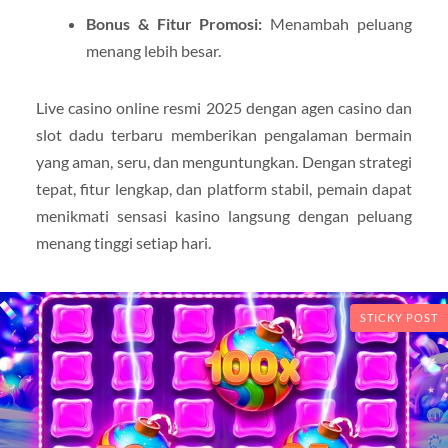
Bonus & Fitur Promosi:
Menambah peluang
menang lebih besar.
Live casino online resmi 2025 dengan agen casino dan
slot dadu terbaru memberikan pengalaman bermain
yang aman, seru, dan menguntungkan. Dengan strategi
tepat, fitur lengkap, dan platform stabil, pemain dapat
menikmati sensasi kasino langsung dengan peluang
menang tinggi setiap hari.
STICKY POST