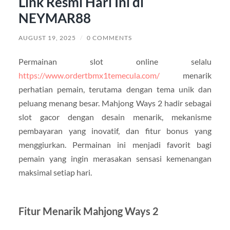
Link Resmi Hari Ini di
NEYMAR88
AUGUST 19, 2025
/
0 COMMENTS
Permainan slot online selalu
https://www.ordertbmx1temecula.com/
menarik
perhatian pemain, terutama dengan tema unik dan
peluang menang besar. Mahjong Ways 2 hadir sebagai
slot gacor dengan desain menarik, mekanisme
pembayaran yang inovatif, dan fitur bonus yang
menggiurkan. Permainan ini menjadi favorit bagi
pemain yang ingin merasakan sensasi kemenangan
maksimal setiap hari.
Fitur Menarik Mahjong Ways 2