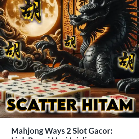
Mahjong Ways 2 Slot Gacor: