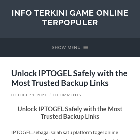
INFO TERKINI GAME ONLINE
TERPOPULER
SHOW MENU
Unlock IPTOGEL Safely with the
Most Trusted Backup Links
OCTOBER 1, 2021
/
0 COMMENTS
Unlock IPTOGEL Safely with the Most
Trusted Backup Links
IPTOGEL, sebagai salah satu platform togel online