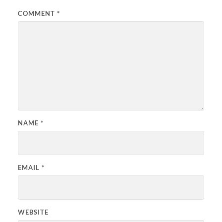
COMMENT
*
NAME
*
EMAIL
*
WEBSITE