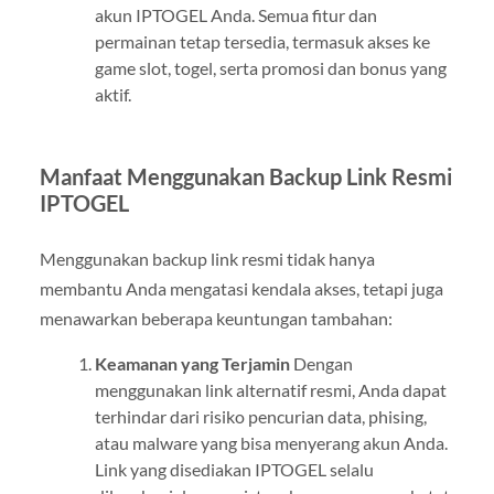
akun IPTOGEL Anda. Semua fitur dan
permainan tetap tersedia, termasuk akses ke
game slot, togel, serta promosi dan bonus yang
aktif.
Manfaat Menggunakan Backup Link Resmi
IPTOGEL
Menggunakan backup link resmi tidak hanya
membantu Anda mengatasi kendala akses, tetapi juga
menawarkan beberapa keuntungan tambahan:
Keamanan yang Terjamin
Dengan
menggunakan link alternatif resmi, Anda dapat
terhindar dari risiko pencurian data, phising,
atau malware yang bisa menyerang akun Anda.
Link yang disediakan IPTOGEL selalu