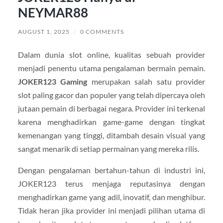
NEYMAR88
AUGUST 1, 2025
/
0 COMMENTS
Dalam dunia slot online, kualitas sebuah provider
menjadi penentu utama pengalaman bermain pemain.
JOKER123 Gaming
merupakan salah satu provider
slot paling gacor dan populer yang telah dipercaya oleh
jutaan pemain di berbagai negara. Provider ini terkenal
karena menghadirkan game-game dengan tingkat
kemenangan yang tinggi, ditambah desain visual yang
sangat menarik di setiap permainan yang mereka rilis.
Dengan pengalaman bertahun-tahun di industri ini,
JOKER123 terus menjaga reputasinya dengan
menghadirkan game yang adil, inovatif, dan menghibur.
Tidak heran jika provider ini menjadi pilihan utama di