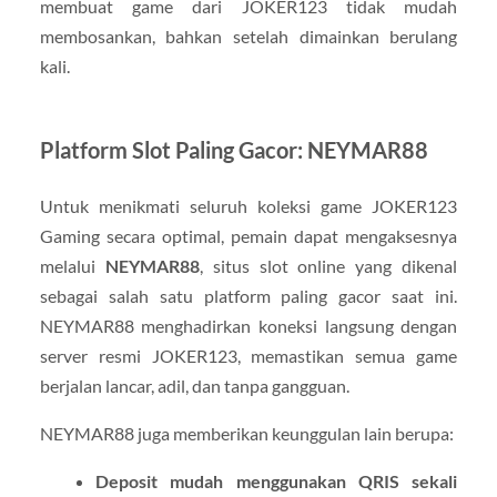
membuat game dari JOKER123 tidak mudah
membosankan, bahkan setelah dimainkan berulang
kali.
Platform Slot Paling Gacor: NEYMAR88
Untuk menikmati seluruh koleksi game JOKER123
Gaming secara optimal, pemain dapat mengaksesnya
melalui
NEYMAR88
, situs slot online yang dikenal
sebagai salah satu platform paling gacor saat ini.
NEYMAR88 menghadirkan koneksi langsung dengan
server resmi JOKER123, memastikan semua game
berjalan lancar, adil, dan tanpa gangguan.
NEYMAR88 juga memberikan keunggulan lain berupa:
Deposit mudah menggunakan QRIS sekali