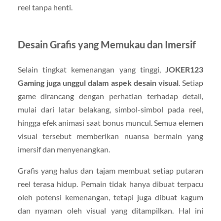
reel tanpa henti.
Desain Grafis yang Memukau dan Imersif
Selain tingkat kemenangan yang tinggi,
JOKER123
Gaming juga unggul dalam aspek desain visual
. Setiap
game dirancang dengan perhatian terhadap detail,
mulai dari latar belakang, simbol-simbol pada reel,
hingga efek animasi saat bonus muncul. Semua elemen
visual tersebut memberikan nuansa bermain yang
imersif dan menyenangkan.
Grafis yang halus dan tajam membuat setiap putaran
reel terasa hidup. Pemain tidak hanya dibuat terpacu
oleh potensi kemenangan, tetapi juga dibuat kagum
dan nyaman oleh visual yang ditampilkan. Hal ini