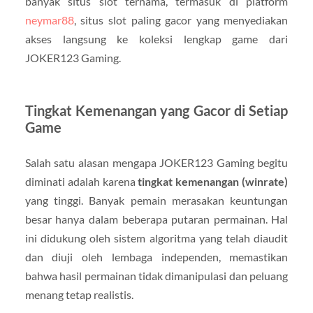
banyak situs slot ternama, termasuk di platform
neymar88
, situs slot paling gacor yang menyediakan
akses langsung ke koleksi lengkap game dari
JOKER123 Gaming.
Tingkat Kemenangan yang Gacor di Setiap
Game
Salah satu alasan mengapa JOKER123 Gaming begitu
diminati adalah karena
tingkat kemenangan (winrate)
yang tinggi. Banyak pemain merasakan keuntungan
besar hanya dalam beberapa putaran permainan. Hal
ini didukung oleh sistem algoritma yang telah diaudit
dan diuji oleh lembaga independen, memastikan
bahwa hasil permainan tidak dimanipulasi dan peluang
menang tetap realistis.