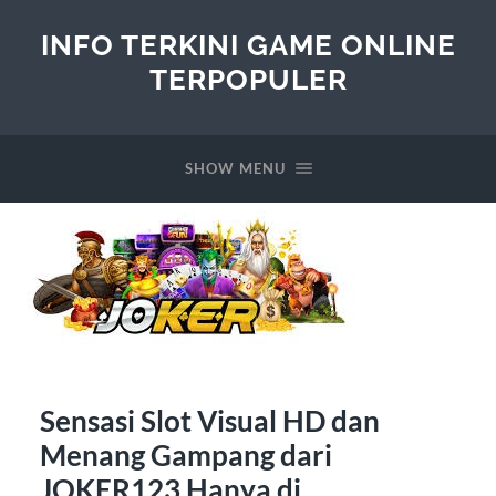
INFO TERKINI GAME ONLINE
TERPOPULER
SHOW MENU
Sensasi Slot Visual HD dan
Menang Gampang dari
JOKER123 Hanya di