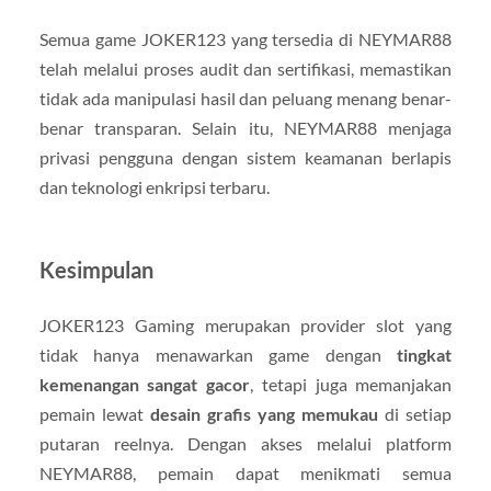
Semua game JOKER123 yang tersedia di NEYMAR88
telah melalui proses audit dan sertifikasi, memastikan
tidak ada manipulasi hasil dan peluang menang benar-
benar transparan. Selain itu, NEYMAR88 menjaga
privasi pengguna dengan sistem keamanan berlapis
dan teknologi enkripsi terbaru.
Kesimpulan
JOKER123 Gaming merupakan provider slot yang
tidak hanya menawarkan game dengan
tingkat
kemenangan sangat gacor
, tetapi juga memanjakan
pemain lewat
desain grafis yang memukau
di setiap
putaran reelnya. Dengan akses melalui platform
NEYMAR88, pemain dapat menikmati semua