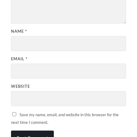
NAME
*
EMAIL
*
WEBSITE
Save my name, email, and website in this browser for the
next time I comment.