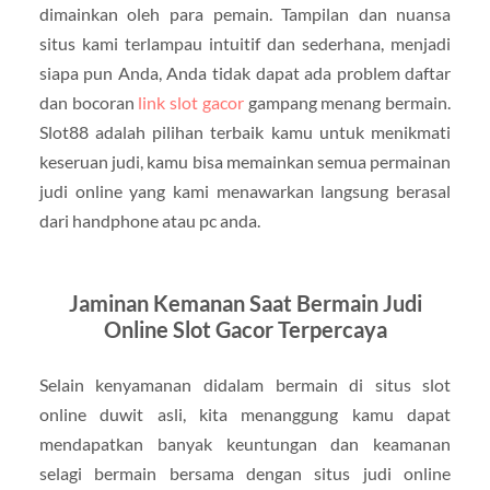
dimainkan oleh para pemain. Tampilan dan nuansa
situs kami terlampau intuitif dan sederhana, menjadi
siapa pun Anda, Anda tidak dapat ada problem daftar
dan bocoran
link slot gacor
gampang menang bermain.
Slot88 adalah pilihan terbaik kamu untuk menikmati
keseruan judi, kamu bisa memainkan semua permainan
judi online yang kami menawarkan langsung berasal
dari handphone atau pc anda.
Jaminan Kemanan Saat Bermain Judi
Online Slot Gacor Terpercaya
Selain kenyamanan didalam bermain di situs slot
online duwit asli, kita menanggung kamu dapat
mendapatkan banyak keuntungan dan keamanan
selagi bermain bersama dengan situs judi online