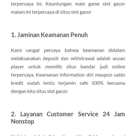
terpercaya ini. Keuntungan main game slot gacor
malam ini terpercaya di situs slot gacor
1. Jaminan Keamanan Penuh
Kami sangat percaya bahwa keamanan didalam
melaksanakan deposit dan withdrawal adalah acuan
player untuk memilih situs bandar judi online
terpercaya. Keamanan information diri maupun saldo
kredit sudah tentu terjamin safe 100% bersama
dengan kita situs slot gacor.
2. Layanan Customer Service 24 Jam
Nonstop