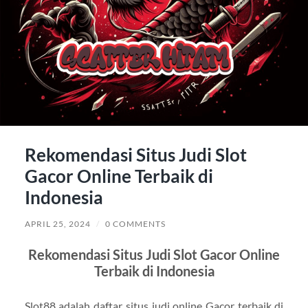
Rekomendasi Situs Judi Slot
Gacor Online Terbaik di
Indonesia
APRIL 25, 2024
/
0 COMMENTS
Rekomendasi Situs Judi Slot Gacor Online
Terbaik di Indonesia
Slot88 adalah daftar situs judi online Gacor terbaik di