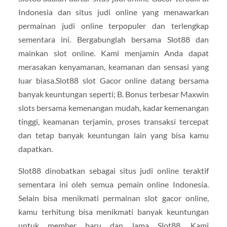
Indonesia dan situs judi online yang menawarkan
permainan judi online terpopuler dan terlengkap
sementara ini. Bergabunglah bersama Slot88 dan
mainkan slot online. Kami menjamin Anda dapat
merasakan kenyamanan, keamanan dan sensasi yang
luar biasa.Slot88 slot Gacor online datang bersama
banyak keuntungan seperti; B. Bonus terbesar Maxwin
slots bersama kemenangan mudah, kadar kemenangan
tinggi, keamanan terjamin, proses transaksi tercepat
dan tetap banyak keuntungan lain yang bisa kamu
dapatkan.
Slot88 dinobatkan sebagai situs judi online teraktif
sementara ini oleh semua pemain online Indonesia.
Selain bisa menikmati permainan slot gacor online,
kamu terhitung bisa menikmati banyak keuntungan
untuk member baru dan lama Slot88. Kami