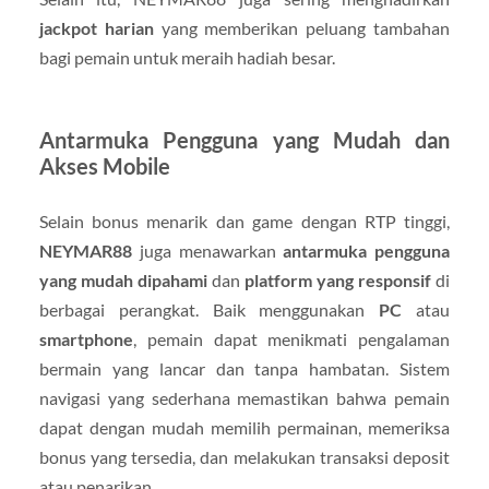
jackpot harian
yang memberikan peluang tambahan
bagi pemain untuk meraih hadiah besar.
Antarmuka Pengguna yang Mudah dan
Akses Mobile
Selain bonus menarik dan game dengan RTP tinggi,
NEYMAR88
juga menawarkan
antarmuka pengguna
yang mudah dipahami
dan
platform yang responsif
di
berbagai perangkat. Baik menggunakan
PC
atau
smartphone
, pemain dapat menikmati pengalaman
bermain yang lancar dan tanpa hambatan. Sistem
navigasi yang sederhana memastikan bahwa pemain
dapat dengan mudah memilih permainan, memeriksa
bonus yang tersedia, dan melakukan transaksi deposit
atau penarikan.