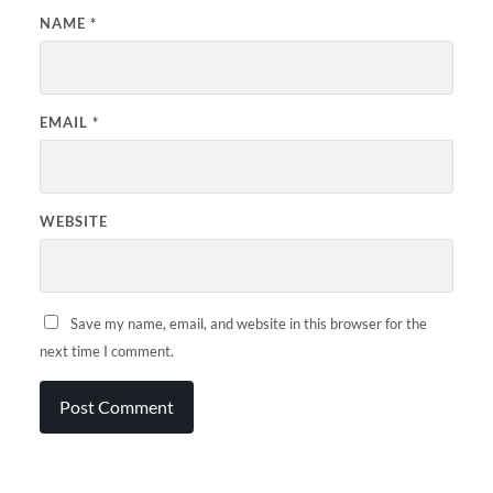
NAME
*
EMAIL
*
WEBSITE
Save my name, email, and website in this browser for the
next time I comment.