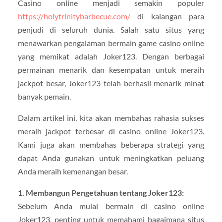
Casino online menjadi semakin populer
https://holytrinitybarbecue.com/
di kalangan para
penjudi di seluruh dunia. Salah satu situs yang
menawarkan pengalaman bermain game casino online
yang memikat adalah Joker123. Dengan berbagai
permainan menarik dan kesempatan untuk meraih
jackpot besar, Joker123 telah berhasil menarik minat
banyak pemain.
Dalam artikel ini, kita akan membahas rahasia sukses
meraih jackpot terbesar di casino online Joker123.
Kami juga akan membahas beberapa strategi yang
dapat Anda gunakan untuk meningkatkan peluang
Anda meraih kemenangan besar.
1. Membangun Pengetahuan tentang Joker123:
Sebelum Anda mulai bermain di casino online
Joker123, penting untuk memahami bagaimana situs