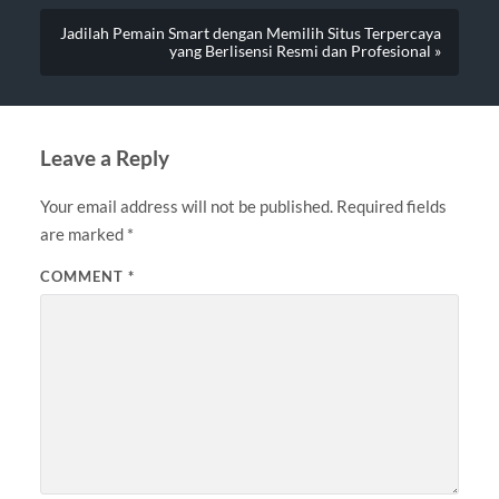
Jadilah Pemain Smart dengan Memilih Situs Terpercaya
yang Berlisensi Resmi dan Profesional »
Leave a Reply
Your email address will not be published.
Required fields
are marked
*
COMMENT
*