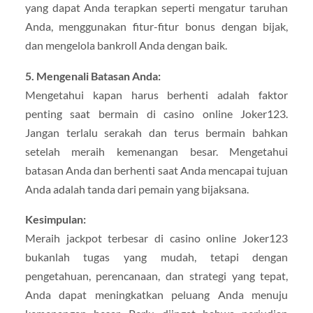
yang dapat Anda terapkan seperti mengatur taruhan
Anda, menggunakan fitur-fitur bonus dengan bijak,
dan mengelola bankroll Anda dengan baik.
5. Mengenali Batasan Anda:
Mengetahui kapan harus berhenti adalah faktor
penting saat bermain di casino online Joker123.
Jangan terlalu serakah dan terus bermain bahkan
setelah meraih kemenangan besar. Mengetahui
batasan Anda dan berhenti saat Anda mencapai tujuan
Anda adalah tanda dari pemain yang bijaksana.
Kesimpulan:
Meraih jackpot terbesar di casino online Joker123
bukanlah tugas yang mudah, tetapi dengan
pengetahuan, perencanaan, dan strategi yang tepat,
Anda dapat meningkatkan peluang Anda menuju