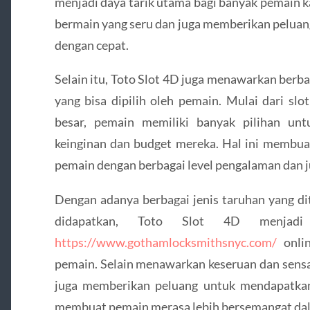
menjadi daya tarik utama bagi banyak pemain
bermain yang seru dan juga memberikan pelua
dengan cepat.
Selain itu, Toto Slot 4D juga menawarkan berbag
yang bisa dipilih oleh pemain. Mulai dari slo
besar, pemain memiliki banyak pilihan un
keinginan dan budget mereka. Hal ini membua
pemain dengan berbagai level pengalaman dan ju
Dengan adanya berbagai jenis taruhan yang di
didapatkan, Toto Slot 4D menjadi
https://www.gothamlocksmithsnyc.com/
onlin
pemain. Selain menawarkan keseruan dan sensas
juga memberikan peluang untuk mendapatkan
membuat pemain merasa lebih bersemangat da