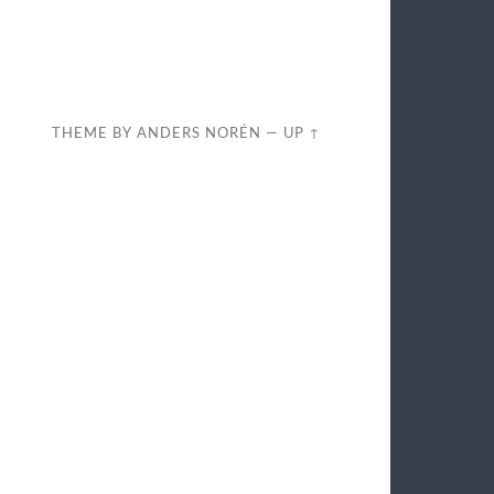
THEME BY
ANDERS NORÉN
—
UP ↑