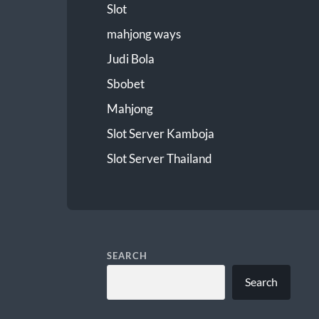
Slot
mahjong ways
Judi Bola
Sbobet
Mahjong
Slot Server Kamboja
Slot Server Thailand
SEARCH
Search