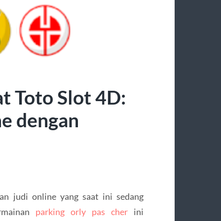
 Toto Slot 4D:
ne dengan
n judi online yang saat ini sedang
ermainan
parking orly pas cher
ini