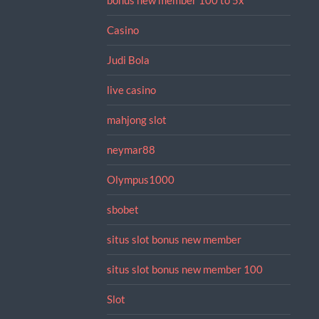
Casino
Judi Bola
live casino
mahjong slot
neymar88
Olympus1000
sbobet
situs slot bonus new member
situs slot bonus new member 100
Slot