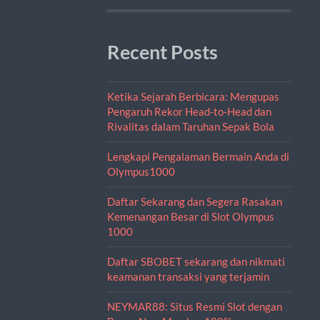
Recent Posts
Ketika Sejarah Berbicara: Mengupas
Pengaruh Rekor Head-to-Head dan
Rivalitas dalam Taruhan Sepak Bola
Lengkapi Pengalaman Bermain Anda di
Olympus1000
Daftar Sekarang dan Segera Rasakan
Kemenangan Besar di Slot Olympus
1000
Daftar SBOBET sekarang dan nikmati
keamanan transaksi yang terjamin
NEYMAR88: Situs Resmi Slot dengan