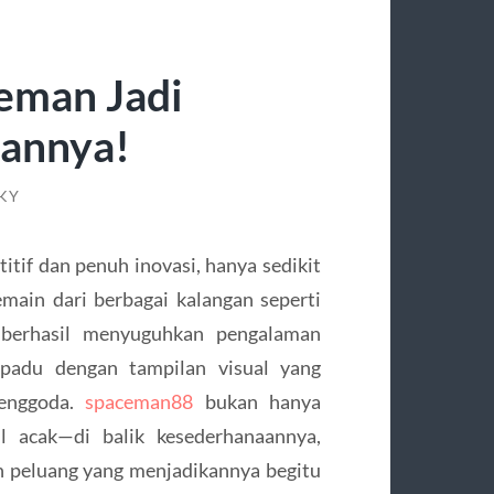
eman Jadi
sannya!
KY
tif dan penuh inovasi, hanya sedikit
ain dari berbagai kalangan seperti
 berhasil menyuguhkan pengalaman
rpadu dengan tampilan visual yang
enggoda.
spaceman88
bukan hanya
 acak—di balik kesederhanaannya,
an peluang yang menjadikannya begitu