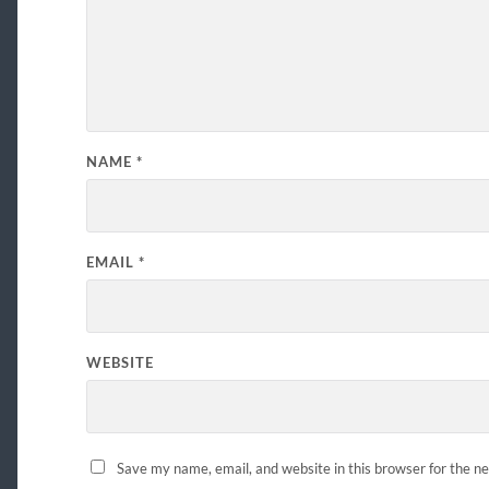
NAME
*
EMAIL
*
WEBSITE
Save my name, email, and website in this browser for the n