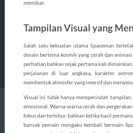
memikat.
Tampilan Visual yang Men
Salah satu kekuatan utama Spaceman terletak
desain bertema kosmik yang cerah dan animasi
perhatian bahkan sejak pertama kali dimainka
perjalanan di luar angkasa, karakter astron
membentuk atmosfer yang imersif dan menyen
Visual ini tidak hanya memperindah tampilan
emosional. Warna-warna cerah dan pergerakan
fokus dan terhibur, bahkan ketika hasil permaina
banyak pemain mengaku kembali bermain Spa