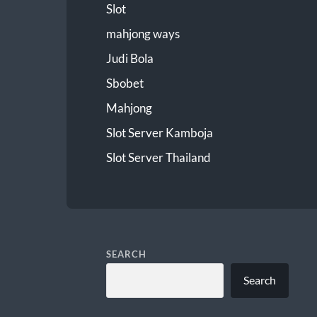
Slot
mahjong ways
Judi Bola
Sbobet
Mahjong
Slot Server Kamboja
Slot Server Thailand
SEARCH
Search