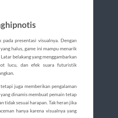
ghipnotis
 pada presentasi visualnya. Dengan
 yang halus, game ini mampu menarik
n. Latar belakang yang menggambarkan
ot lucu, dan efek suara futuristik
angkan.
, tetapi juga memberikan pengalaman
 yang dinamis membuat pemain tetap
n tidak sesuai harapan. Tak heran jika
ceman hanya karena visualnya yang