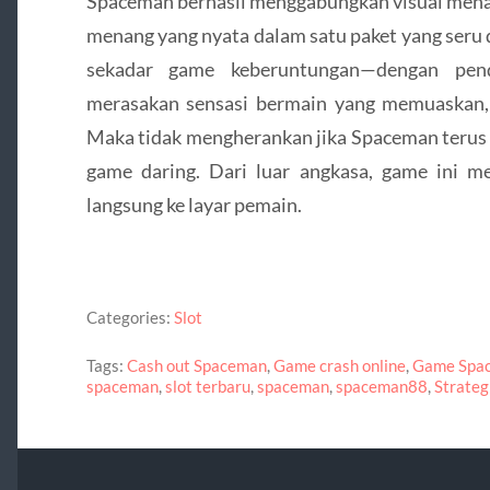
Spaceman berhasil menggabungkan visual menar
menang yang nyata dalam satu paket yang seru 
sekadar game keberuntungan—dengan pend
merasakan sensasi bermain yang memuaskan,
Maka tidak mengherankan jika Spaceman terus 
game daring. Dari luar angkasa, game ini 
langsung ke layar pemain.
Categories:
Slot
Tags:
Cash out Spaceman
,
Game crash online
,
Game Spa
spaceman
,
slot terbaru
,
spaceman
,
spaceman88
,
Strateg