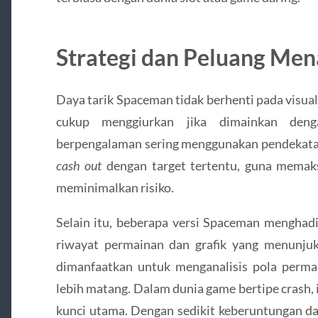
Strategi dan Peluang Me
Daya tarik Spaceman tidak berhenti pada visua
cukup menggiurkan jika dimainkan deng
berpengalaman sering menggunakan pendekat
cash out
dengan target tertentu, guna memak
meminimalkan risiko.
Selain itu, beberapa versi Spaceman menghadir
riwayat permainan dan grafik yang menunjukk
dimanfaatkan untuk menganalisis pola perm
lebih matang. Dalam dunia game bertipe crash,
kunci utama. Dengan sedikit keberuntungan da