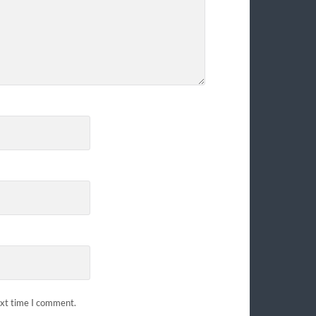
ext time I comment.