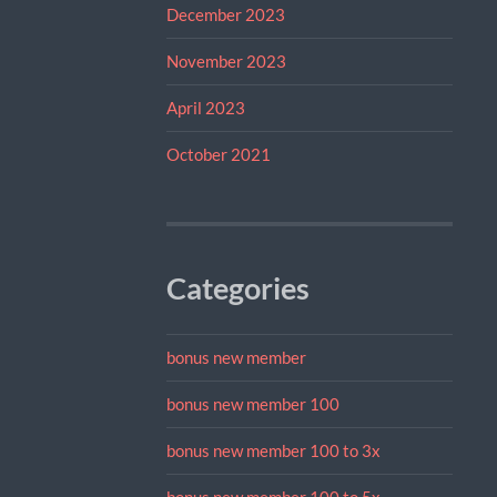
December 2023
November 2023
April 2023
October 2021
Categories
bonus new member
bonus new member 100
bonus new member 100 to 3x
bonus new member 100 to 5x