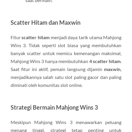
saat bermain.
Scatter Hitam dan Maxwin
Fitur
scatter hitam
menjadi daya tarik utama Mahjong
Wins 3. Tidak seperti slot biasa yang membutuhkan
banyak scatter untuk memicu kemenangan maksimal,
Mahjong Wins 3 hanya membutuhkan
4 scatter hitam
.
Saat fitur ini aktif, pemain langsung dijamin
maxwin
,
menjadikannya salah satu slot paling gacor dan paling
diminati oleh komunitas slot online.
Strategi Bermain Mahjong Wins 3
Meskipun Mahjong Wins 3 menawarkan peluang
menang tinggi, strategi tetap penting untuk