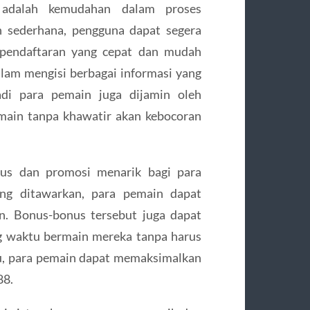
 adalah kemudahan dalam proses
h sederhana, pengguna dapat segera
 pendaftaran yang cepat dan mudah
alam mengisi berbagai informasi yang
badi para pemain juga dijamin oleh
main tanpa khawatir akan kebocoran
us dan promosi menarik bagi para
ng ditawarkan, para pemain dapat
. Bonus-bonus tersebut juga dapat
 waktu bermain mereka tanpa harus
u, para pemain dapat memaksimalkan
88.