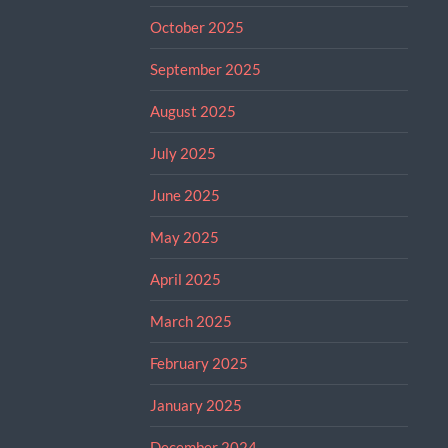
October 2025
September 2025
August 2025
July 2025
June 2025
May 2025
April 2025
March 2025
February 2025
January 2025
December 2024