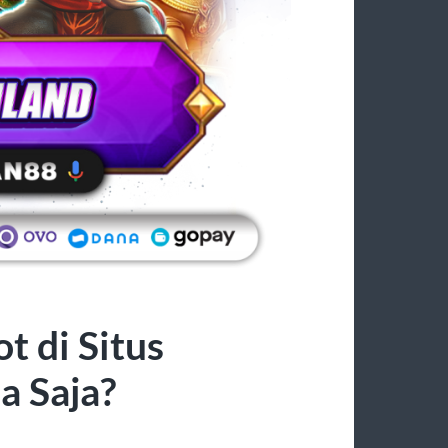
t di Situs
 Saja?