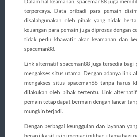
Dalam hal keamanan, spaceman88 juga memilik
terpercaya. Data pribadi para pemain dis
disalahgunakan oleh pihak yang tidak bertan
keuangan para pemain juga diproses dengan c
tidak perlu khawatir akan keamanan dan kec
spaceman88.
Link alternatif spaceman88 juga tersedia bag
mengakses situs utama. Dengan adanya link alt
mengakses situs spaceman88 tanpa harus k
dilakukan oleh pihak tertentu. Link alterna
pemain tetap dapat bermain dengan lancar tanp
mungkin terjadi.
Dengan berbagai keunggulan dan layanan yang
heran jika situs ini menjadi pilihan utama bagi 