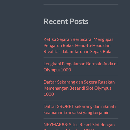
Recent Posts
Ketika Sejarah Berbicara: Mengupas
Pengaruh Rekor Head-to-Head dan
Rivalitas dalam Taruhan Sepak Bola
Lengkapi Pengalaman Bermain Anda di
Olympus1000
Daftar Sekarang dan Segera Rasakan
Kemenangan Besar di Slot Olympus
1000
Daftar SBOBET sekarang dan nikmati
keamanan transaksi yang terjamin
NEYMAR88: Situs Resmi Slot dengan