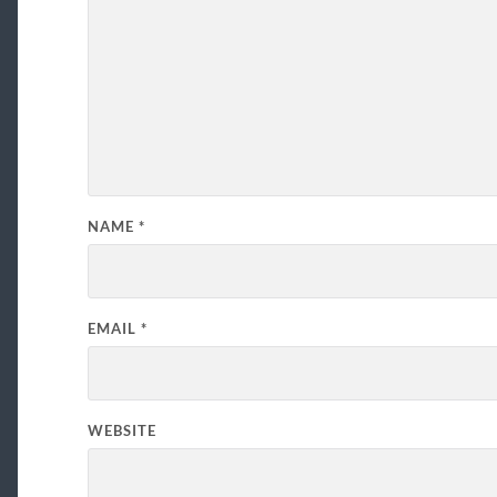
NAME
*
EMAIL
*
WEBSITE