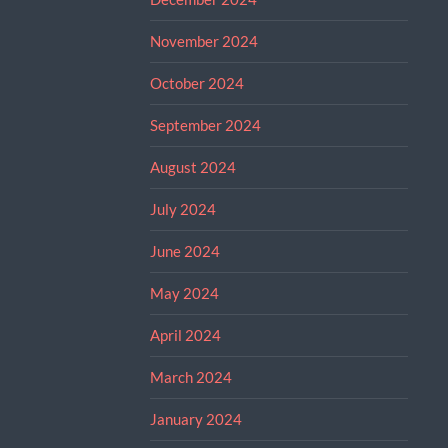
November 2024
October 2024
September 2024
August 2024
July 2024
June 2024
May 2024
April 2024
March 2024
January 2024