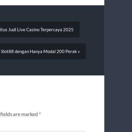
tus Judi Live Casino Terpercaya 2025
 Slot88 dengan Hanya Modal 200 Perak »
fields are marked
*