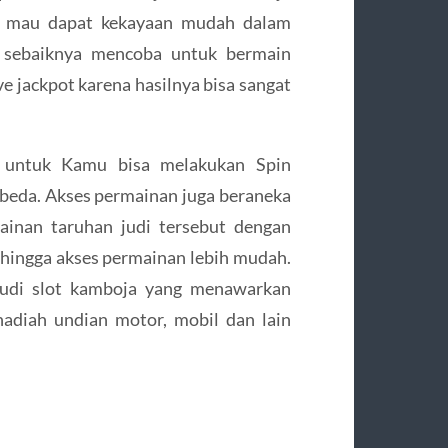
amu mau dapat kekayaan mudah dalam
u sebaiknya mencoba untuk bermain
e jackpot karena hasilnya bisa sangat
k untuk Kamu bisa melakukan Spin
rbeda. Akses permainan juga beraneka
ainan taruhan judi tersebut dengan
ingga akses permainan lebih mudah.
s judi slot kamboja yang menawarkan
adiah undian motor, mobil dan lain