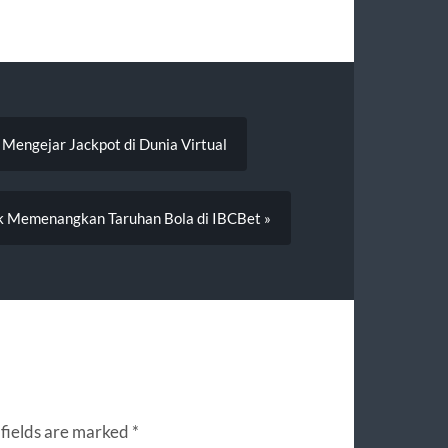
 Mengejar Jackpot di Dunia Virtual
uk Memenangkan Taruhan Bola di IBCBet »
fields are marked
*