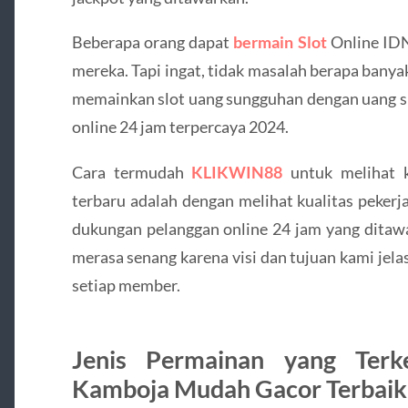
Beberapa orang dapat
bermain Slot
Online IDN
mereka. Tapi ingat, tidak masalah berapa bany
memainkan slot uang sungguhan dengan uang sun
online 24 jam terpercaya 2024.
Cara termudah
KLIKWIN88
untuk melihat k
terbaru adalah dengan melihat kualitas peker
dukungan pelanggan online 24 jam yang ditaw
merasa senang karena visi dan tujuan kami jel
setiap member.
Jenis Permainan yang Terke
Kamboja Mudah Gacor Terbaik