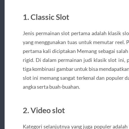
1. Classic Slot
Jenis permainan slot pertama adalah klasik sl
yang menggunakan tuas untuk memutar reel. Pe
pertama kali diciptakan Memang sebagai salah
rigid. Di dalam permainan judi klasik slot ini
tiga kombinasi gambar untuk bisa mendapatkan
slot ini memang sangat terkenal dan populer d
angka serta buah-buahan.
2. Video slot
Kategori selanjutnya yang juga populer adalah