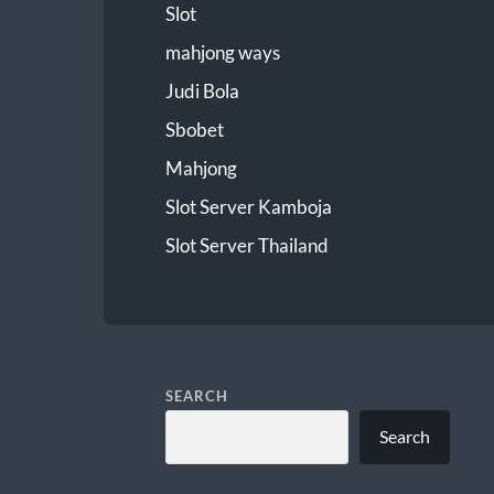
Slot
mahjong ways
Judi Bola
Sbobet
Mahjong
Slot Server Kamboja
Slot Server Thailand
SEARCH
Search