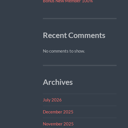
Bonus New Member 100%
Recent Comments
No comments to show.
Archives
July 2026
December 2025
November 2025