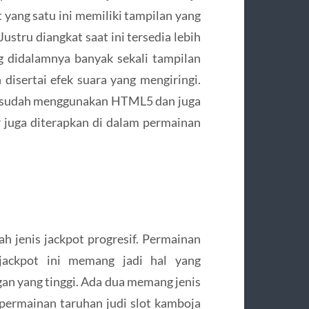
t yang satu ini memiliki tampilan yang
ustru diangkat saat ini tersedia lebih
g didalamnya banyak sekali tampilan
 disertai efek suara yang mengiringi.
i sudah menggunakan HTML5 dan juga
 juga diterapkan di dalam permainan
ah jenis jackpot progresif. Permainan
jackpot ini memang jadi hal yang
n yang tinggi. Ada dua memang jenis
 permainan taruhan judi slot kamboja