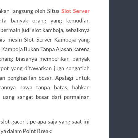
akan langsung oleh Situs
Slot Server
rta banyak orang yang kemudian
rmain judi slot kamboja, sebaiknya
is mesin Slot Server Kamboja yang
er Kamboja Bukan Tanpa Alasan karena
enang biasanya memberikan banyak
kpot yang ditawarkan juga sangatlah
n penghasilan besar. Apalagi untuk
sarannya bawa tanpa batas, bahkan
 uang sangat besar dari permainan
lot gacor tipe apa saja yang saat ini
nya dalam Point Break: