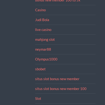
Casino
Judi Bola
live casino
mahjong slot
neymar88
Olympus1000
sbobet
situs slot bonus new member
situs slot bonus new member 100
Slot