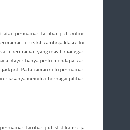
ot atau permainan taruhan judi online
rmainan judi slot kamboja klasik Ini
 satu permainan yang masih dianggap
, para player hanya perlu mendapatkan
 jackpot. Pada zaman dulu permainan
an biasanya memiliki berbagai pilihan
 permainan taruhan judi slot kamboja