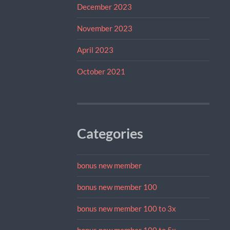
December 2023
November 2023
April 2023
October 2021
Categories
bonus new member
bonus new member 100
bonus new member 100 to 3x
bonus new member 100 to 5x