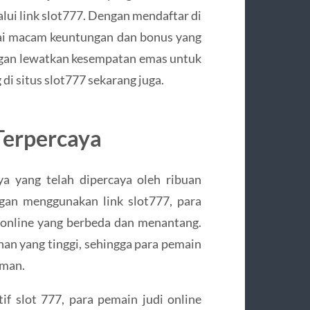
lui link slot777. Dengan mendaftar di
gai macam keuntungan dan bonus yang
 Jangan lewatkan kesempatan emas untuk
i situs slot777 sekarang juga.
 Terpercaya
ya yang telah dipercaya oleh ribuan
ngan menggunakan link slot777, para
 online yang berbeda dan menantang.
anan yang tinggi, sehingga para pemain
aman.
if slot 777, para pemain judi online