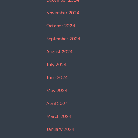
November 2024
October 2024
September 2024
August 2024
July 2024
June 2024
May 2024
April 2024
March 2024
January 2024