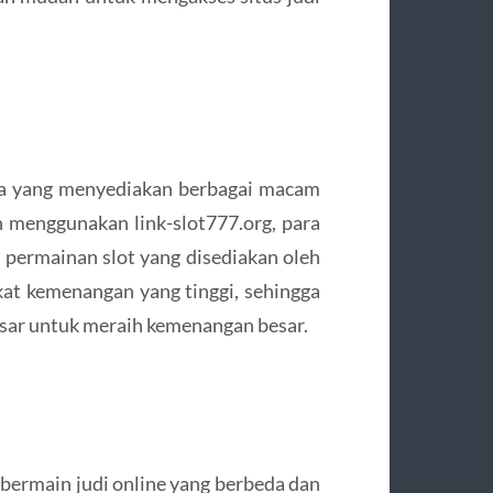
aya yang menyediakan berbagai macam
 menggunakan link-slot777.org, para
permainan slot yang disediakan oleh
ingkat kemenangan yang tinggi, sehingga
esar untuk meraih kemenangan besar.
 bermain judi online yang berbeda dan