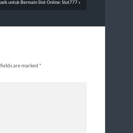
aik untuk Bermain Slot Online: Slot777 »
fields are marked
*