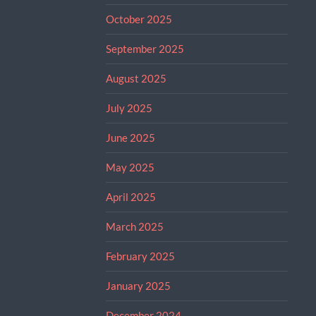
October 2025
September 2025
August 2025
July 2025
June 2025
May 2025
April 2025
March 2025
February 2025
January 2025
December 2024