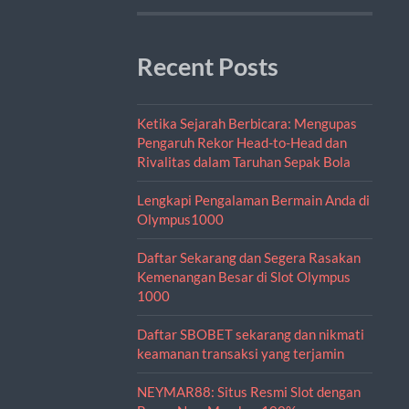
Recent Posts
Ketika Sejarah Berbicara: Mengupas
Pengaruh Rekor Head-to-Head dan
Rivalitas dalam Taruhan Sepak Bola
Lengkapi Pengalaman Bermain Anda di
Olympus1000
Daftar Sekarang dan Segera Rasakan
Kemenangan Besar di Slot Olympus
1000
Daftar SBOBET sekarang dan nikmati
keamanan transaksi yang terjamin
NEYMAR88: Situs Resmi Slot dengan