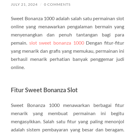
JULY 21, 2024
/
0 COMMENTS
Sweet Bonanza 1000 adalah salah satu permainan slot
online yang menawarkan pengalaman bermain yang
menyenangkan dan penuh tantangan bagi para
pemain.
slot sweet bonanza 1000
Dengan fitur-fitur
yang menarik dan grafis yang memukau, permainan ini
berhasil menarik perhatian banyak penggemar judi
online.
Fitur Sweet Bonanza Slot
Sweet Bonanza 1000 menawarkan berbagai fitur
menarik yang membuat permainan ini begitu
mengasyikkan. Salah satu fitur yang paling menonjol
adalah sistem pembayaran yang besar dan beragam.