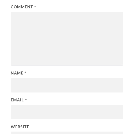
COMMENT
*
NAME
*
EMAIL
*
WEBSITE