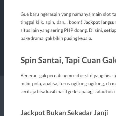
Gue baru ngerasain yang namanya main slot tan
tinggal klik, spin, dan… boom!
Jackpot langsu
situs lain yang sering PHP doang. Di sini,
setia
pake drama, gak bikin pusing kepala.
Spin Santai, Tapi Cuan G
Beneran, gak pernah nemu situs slot yang bisa 
mikir pola, analisa, terus ngitung-ngitung, eh m
kecil aja bisa kasih hasil gede, apalagi kalau hoki l
Jackpot Bukan Sekadar Janji