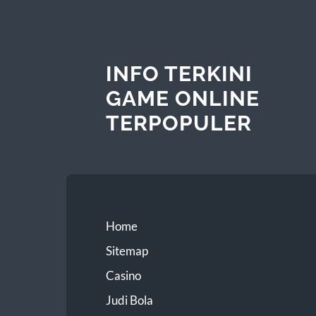
INFO TERKINI
GAME ONLINE
TERPOPULER
Home
Sitemap
Casino
Judi Bola