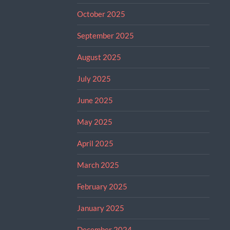
October 2025
September 2025
August 2025
July 2025
June 2025
May 2025
April 2025
March 2025
February 2025
January 2025
December 2024