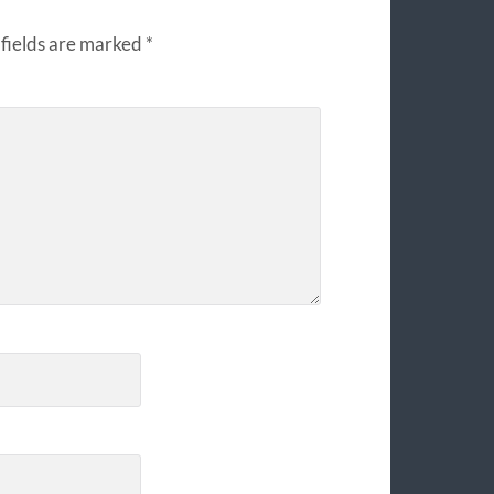
fields are marked
*