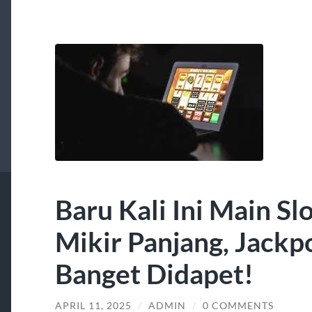
Baru Kali Ini Main Sl
Mikir Panjang, Jack
Banget Didapet!
APRIL 11, 2025
/
ADMIN
/
0 COMMENTS