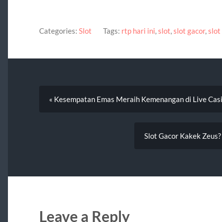
Categories:
Slot
Tags:
rtp hari ini
,
slot
,
slot gacor
,
slot
« Kesempatan Emas Meraih Kemenangan di Live Ca
Slot Gacor Kakek Zeus?
Leave a Reply