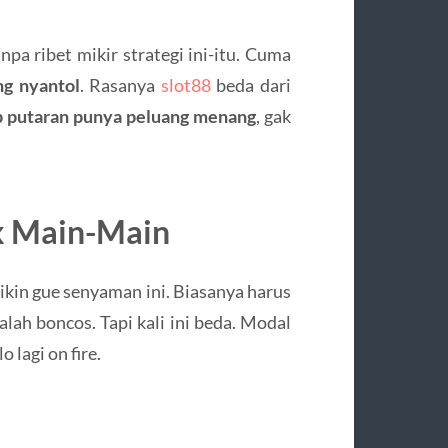
pa ribet mikir strategi ini-itu. Cuma
ng nyantol
. Rasanya
slot88
beda dari
p putaran punya peluang menang
, gak
ak Main-Main
bikin gue senyaman ini. Biasanya harus
alah boncos. Tapi kali ini beda. Modal
o lagi on fire.