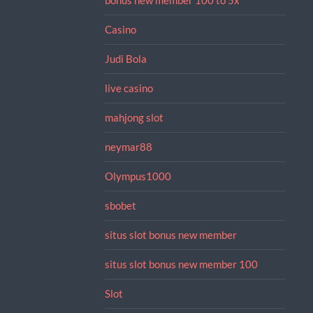
Casino
Judi Bola
live casino
mahjong slot
neymar88
Olympus1000
sbobet
situs slot bonus new member
situs slot bonus new member 100
Slot