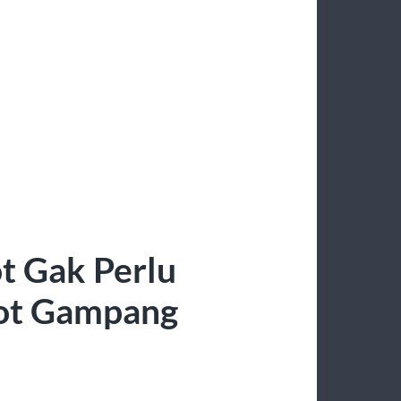
ot Gak Perlu
pot Gampang