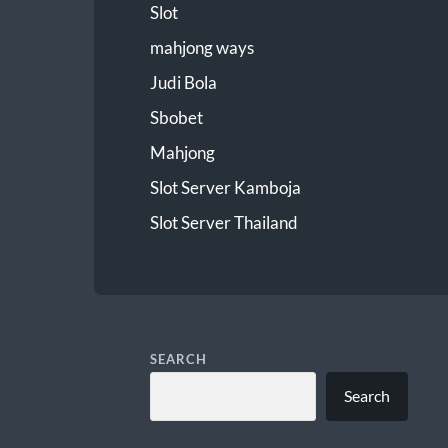
Slot
mahjong ways
Judi Bola
Sbobet
Mahjong
Slot Server Kamboja
Slot Server Thailand
SEARCH
Search