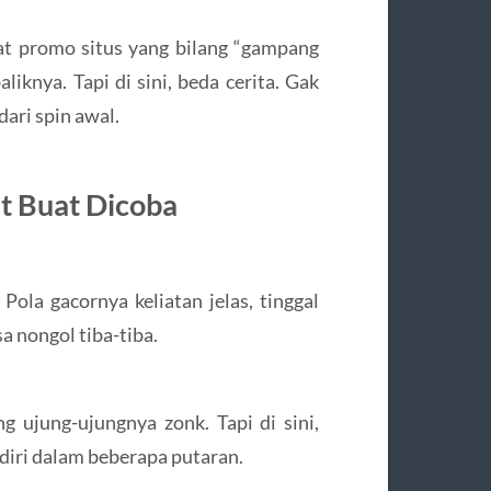
iat promo situs yang bilang “gampang
liknya. Tapi di sini, beda cerita. Gak
ari spin awal.
It Buat Dicoba
 Pola gacornya keliatan jelas, tinggal
a nongol tiba-tiba.
ng ujung-ujungnya zonk. Tapi di sini,
diri dalam beberapa putaran.