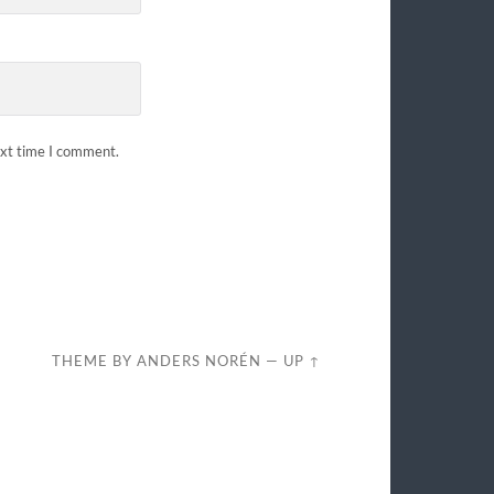
ext time I comment.
THEME BY
ANDERS NORÉN
—
UP ↑