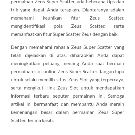
permainan Zeus Super Scatter, ada beberapa tips dan
trik yang dapat Anda terapkan. Diantaranya adalah
memahami keunikan fitur Zeus Scatter,
mengidentifikasi pola Zeus Scatter, serta
memanfaatkan fitur Super Scatter Zeus dengan baik.
Dengan memahami rahasia Zeus Super Scatter yang
telah dijelaskan di atas, diharapkan Anda dapat
meningkatkan peluang menang Anda saat bermain
permainan slot online Zeus Super Scatter. Jangan lupa
untuk selalu memilih situs Zeus Slot yang terpercaya,
serta mengikuti link Zeus Slot untuk mendapatkan
informasi terbaru seputar permainan ini. Semoga
artikel ini bermanfaat dan membantu Anda meraih
kemenangan besar dalam permainan Zeus Super
Scatter. Terima kasih.