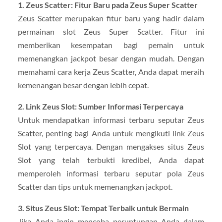
1. Zeus Scatter: Fitur Baru pada Zeus Super Scatter
Zeus Scatter merupakan fitur baru yang hadir dalam
permainan slot Zeus Super Scatter. Fitur ini
memberikan kesempatan bagi pemain untuk
memenangkan jackpot besar dengan mudah. Dengan
memahami cara kerja Zeus Scatter, Anda dapat meraih
kemenangan besar dengan lebih cepat.
2. Link Zeus Slot: Sumber Informasi Terpercaya
Untuk mendapatkan informasi terbaru seputar Zeus
Scatter, penting bagi Anda untuk mengikuti link Zeus
Slot yang terpercaya. Dengan mengakses situs Zeus
Slot yang telah terbukti kredibel, Anda dapat
memperoleh informasi terbaru seputar pola Zeus
Scatter dan tips untuk memenangkan jackpot.
3. Situs Zeus Slot: Tempat Terbaik untuk Bermain
Jika Anda ingin mencoba peruntungan Anda dalam