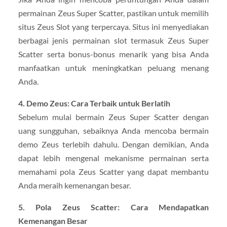
permainan Zeus Super Scatter, pastikan untuk memilih
situs Zeus Slot yang terpercaya. Situs ini menyediakan
berbagai jenis permainan slot termasuk Zeus Super
Scatter serta bonus-bonus menarik yang bisa Anda
manfaatkan untuk meningkatkan peluang menang
Anda.
4. Demo Zeus: Cara Terbaik untuk Berlatih
Sebelum mulai bermain Zeus Super Scatter dengan
uang sungguhan, sebaiknya Anda mencoba bermain
demo Zeus terlebih dahulu. Dengan demikian, Anda
dapat lebih mengenal mekanisme permainan serta
memahami pola Zeus Scatter yang dapat membantu
Anda meraih kemenangan besar.
5. Pola Zeus Scatter: Cara Mendapatkan
Kemenangan Besar