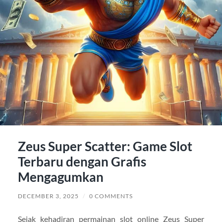
Zeus Super Scatter: Game Slot
Terbaru dengan Grafis
Mengagumkan
DECEMBER 3, 2025
/
0 COMMENTS
Sejak kehadiran permainan slot online Zeus Super