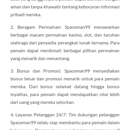
aman dan tanpa khawatir tentang kebocoran informasi
pribadi mereka.
2. Beragam Permainan: Spaceman99 menawarkan
berbagai macam permainan kasino, slot, dan taruhan
olahraga dari penyedia perangkat lunak ternama. Para
pemain dapat menikmati berbagai pilihan permainan
yang menarik dan menantang.
3. Bonus dan Promosi: Spaceman99 menyediakan
bonus besar dan promosi menarik untuk para pemain
mereka. Dari bonus selamat datang hingga bonus
loyalitas, para pemain dapat mendapatkan nilai lebih
dari uang yang mereka setorkan.
4. Layanan Pelanggan 24/7: Tim dukungan pelanggan
Spaceman99 selalu siap membantu para pemain dalam