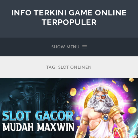
INFO TERKINI GAME ONLINE
TERPOPULER
SHOW MENU
TAG:
SLOT ONLINEN