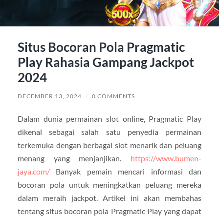
Situs Bocoran Pola Pragmatic
Play Rahasia Gampang Jackpot
2024
DECEMBER 13, 2024
/
0 COMMENTS
Dalam dunia permainan slot online, Pragmatic Play
dikenal sebagai salah satu penyedia permainan
terkemuka dengan berbagai slot menarik dan peluang
menang yang menjanjikan.
https://www.bumen-
jaya.com/
Banyak pemain mencari informasi dan
bocoran pola untuk meningkatkan peluang mereka
dalam meraih jackpot. Artikel ini akan membahas
tentang situs bocoran pola Pragmatic Play yang dapat