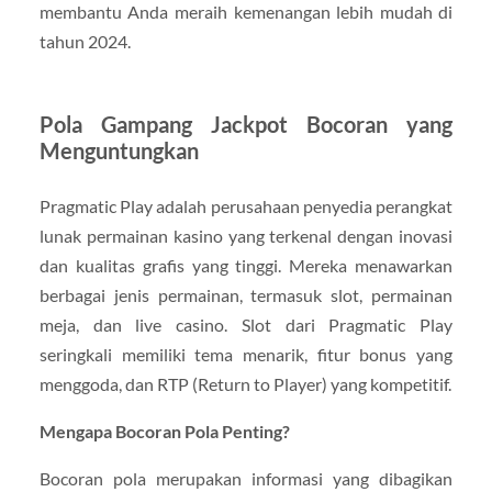
membantu Anda meraih kemenangan lebih mudah di
tahun 2024.
Pola Gampang Jackpot Bocoran yang
Menguntungkan
Pragmatic Play adalah perusahaan penyedia perangkat
lunak permainan kasino yang terkenal dengan inovasi
dan kualitas grafis yang tinggi. Mereka menawarkan
berbagai jenis permainan, termasuk slot, permainan
meja, dan live casino. Slot dari Pragmatic Play
seringkali memiliki tema menarik, fitur bonus yang
menggoda, dan RTP (Return to Player) yang kompetitif.
Mengapa Bocoran Pola Penting?
Bocoran pola merupakan informasi yang dibagikan