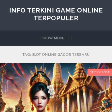
INFO TERKINI GAME ONLINE
TERPOPULER
SHOW MENU
TAG:
SLOT ONLINE GACOR TERBARU
STICKY POST