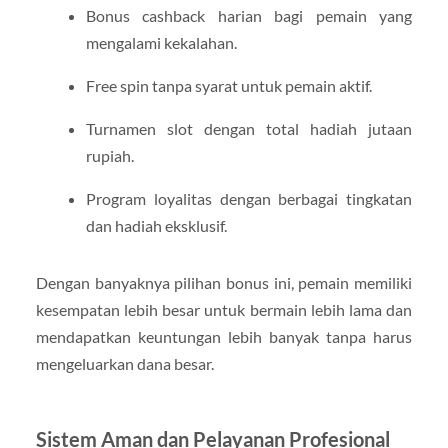
Bonus cashback harian bagi pemain yang
mengalami kekalahan.
Free spin tanpa syarat untuk pemain aktif.
Turnamen slot dengan total hadiah jutaan
rupiah.
Program loyalitas dengan berbagai tingkatan
dan hadiah eksklusif.
Dengan banyaknya pilihan bonus ini, pemain memiliki
kesempatan lebih besar untuk bermain lebih lama dan
mendapatkan keuntungan lebih banyak tanpa harus
mengeluarkan dana besar.
Sistem Aman dan Pelayanan Profesional