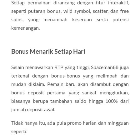
Setiap permainan dirancang dengan fitur interaktif,
seperti putaran bonus, wild symbol, scatter, dan free
spins, yang menambah keseruan serta potensi
kemenangan.
Bonus Menarik Setiap Hari
Selain menawarkan RTP yang tinggi, Spaceman88 juga
terkenal dengan bonus-bonus yang melimpah dan
mudah diklaim. Pemain baru akan disambut dengan
bonus deposit pertama yang sangat menggiurkan,
biasanya berupa tambahan saldo hingga 100% dari
jumlah deposit awal.
Tidak hanya itu, ada pula promo harian dan mingguan
seperti: