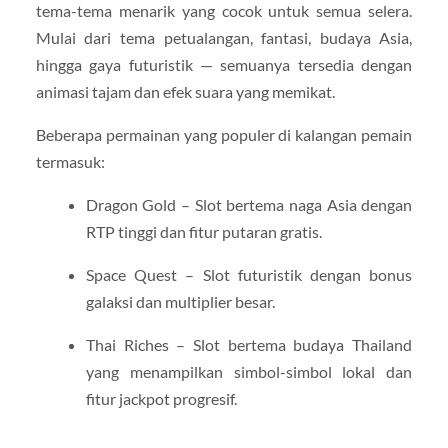
tema-tema menarik yang cocok untuk semua selera.
Mulai dari tema petualangan, fantasi, budaya Asia,
hingga gaya futuristik — semuanya tersedia dengan
animasi tajam dan efek suara yang memikat.
Beberapa permainan yang populer di kalangan pemain
termasuk:
Dragon Gold – Slot bertema naga Asia dengan
RTP tinggi dan fitur putaran gratis.
Space Quest – Slot futuristik dengan bonus
galaksi dan multiplier besar.
Thai Riches – Slot bertema budaya Thailand
yang menampilkan simbol-simbol lokal dan
fitur jackpot progresif.