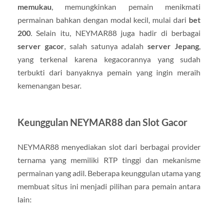
memukau
, memungkinkan pemain menikmati
permainan bahkan dengan modal kecil, mulai dari
bet
200
. Selain itu, NEYMAR88 juga hadir di berbagai
server gacor
, salah satunya adalah
server Jepang
,
yang terkenal karena kegacorannya yang sudah
terbukti dari banyaknya pemain yang ingin meraih
kemenangan besar.
Keunggulan NEYMAR88 dan Slot Gacor
NEYMAR88 menyediakan slot dari berbagai provider
ternama yang memiliki RTP tinggi dan mekanisme
permainan yang adil. Beberapa keunggulan utama yang
membuat situs ini menjadi pilihan para pemain antara
lain: