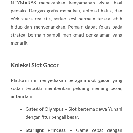
NEYMAR88 menekankan kenyamanan visual bagi
pemain. Dengan grafis memukau, animasi halus, dan
efek suara realistis, setiap sesi bermain terasa lebih
hidup dan menyenangkan. Pemain dapat fokus pada
strategi bermain sambil menikmati pengalaman yang
menarik.
Koleksi Slot Gacor
Platform ini menyediakan beragam
slot gacor
yang
sudah terbukti memberikan peluang menang besar,
antara lain:
Gates of Olympus
– Slot bertema dewa Yunani
dengan fitur pengali besar.
Starlight Princess
– Game cepat dengan