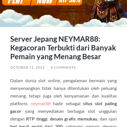
Server Jepang NEYMAR88:
Kegacoran Terbukti dari Banyak
Pemain yang Menang Besar
OCTOBER 11, 2025
/
0 COMMENTS
Dalam dunia slot online, pengalaman bermain yang
menyenangkan tidak hanya ditentukan oleh peluang
menang, tetapi juga oleh kenyamanan dan kualitas
platform.
neymar88
hadir sebagai
situs slot paling
gacor
yang menyediakan berbagai slot unggulan
dengan
RTP tinggi
,
desain grafis memukau
, dan opsi
bet kecil mulai dari 200
, sehingga pemain dengan