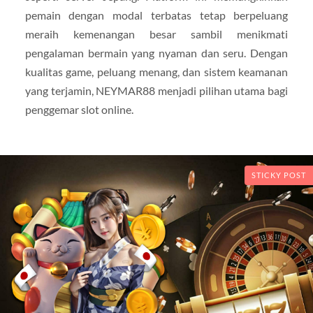
pemain dengan modal terbatas tetap berpeluang
meraih kemenangan besar sambil menikmati
pengalaman bermain yang nyaman dan seru. Dengan
kualitas game, peluang menang, dan sistem keamanan
yang terjamin, NEYMAR88 menjadi pilihan utama bagi
penggemar slot online.
STICKY POST