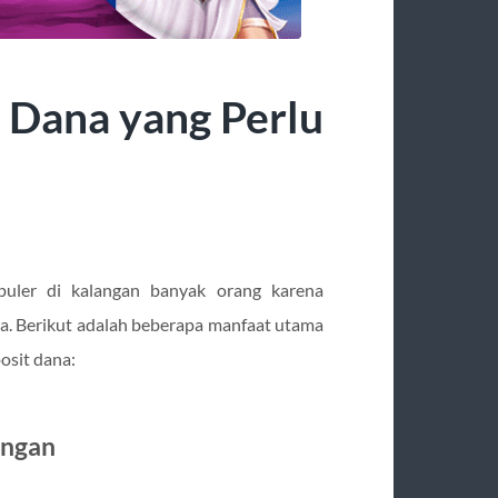
 Dana yang Perlu
opuler di kalangan banyak orang karena
 Berikut adalah beberapa manfaat utama
osit dana:
angan