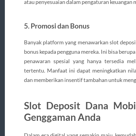
atau penyesuaian dalam pengaturan keuangan 
5. Promosi dan Bonus
Banyak platform yang menawarkan slot deposi
bonus kepada pengguna mereka. Ini bisa berupa
penawaran spesial yang hanya tersedia mel
tertentu. Manfaat ini dapat meningkatkan nil
dan memberikan insentif tambahan untuk meng
Slot Deposit Dana Mob
Genggaman Anda
Dalam era digital yang semakin maju, kemuda