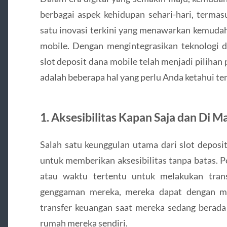
berbagai aspek kehidupan sehari-hari, terma
satu inovasi terkini yang menawarkan kemudah
mobile. Dengan mengintegrasikan teknologi
slot deposit dana mobile telah menjadi pilihan 
adalah beberapa hal yang perlu Anda ketahui tent
1. Aksesibilitas Kapan Saja dan Di M
Salah satu keunggulan utama dari slot depos
untuk memberikan aksesibilitas tanpa batas. Pe
atau waktu tertentu untuk melakukan trans
genggaman mereka, mereka dapat dengan m
transfer keuangan saat mereka sedang berada
rumah mereka sendiri.