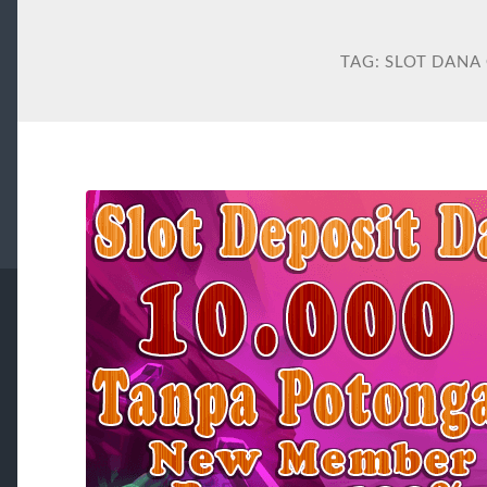
TAG:
SLOT DANA