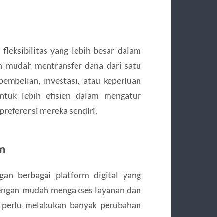
fleksibilitas yang lebih besar dalam
n mudah mentransfer dana dari satu
pembelian, investasi, atau keperluan
ntuk lebih efisien dalam mengatur
referensi mereka sendiri.
rm
gan berbagai platform digital yang
dengan mudah mengakses layanan dan
a perlu melakukan banyak perubahan