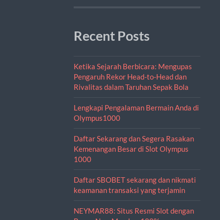
Recent Posts
Ketika Sejarah Berbicara: Mengupas
Pengaruh Rekor Head-to-Head dan
Rivalitas dalam Taruhan Sepak Bola
Lengkapi Pengalaman Bermain Anda di
Olympus1000
Daftar Sekarang dan Segera Rasakan
Kemenangan Besar di Slot Olympus
1000
Daftar SBOBET sekarang dan nikmati
keamanan transaksi yang terjamin
NEYMAR88: Situs Resmi Slot dengan