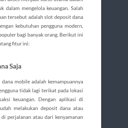
suk dalam mengelola keuangan. Salah
an tersebut adalah slot deposit dana
 dengan kebutuhan pengguna modern,
populer bagi banyak orang. Berikut ini
ang fitur ini:
ana Saja
it dana mobile adalah kemampuannya
ngguna tidak lagi terikat pada lokasi
aksi keuangan. Dengan aplikasi di
udah melakukan deposit dana atau
 di perjalanan atau dari kenyamanan