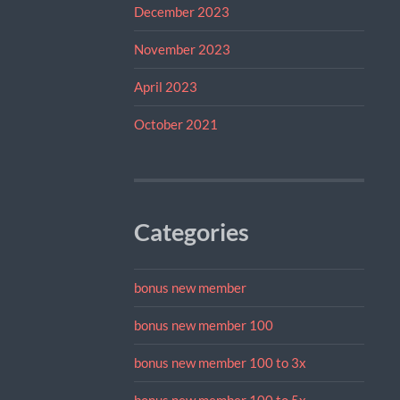
December 2023
November 2023
April 2023
October 2021
Categories
bonus new member
bonus new member 100
bonus new member 100 to 3x
bonus new member 100 to 5x