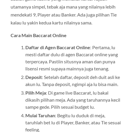
utamanya simpel, tebak aja mana yang nilainya lebih
mendekati 9, Player atau Banker. Ada juga pilihan Tie
kalau lu yakin kedua kartu nilainya sama.
Cara Main Baccarat Online
Daftar di Agen Baccarat Online
: Pertama, lu
mesti daftar dulu di agen Baccarat online yang
terpercaya. Pastiin situsnya aman dan punya
lisensi resmi supaya mainnya juga tenang.
Deposit
: Setelah daftar, deposit deh duit asli ke
akun lu. Tanpa deposit, ngimpi aja lu bisa main.
Pilih Meja
: Di game live Baccarat, lu bakal
dikasih pilihan meja. Ada yang taruhannya kecil
sampe gede. Pilih sesuai budget lu.
Mulai Taruhan
: Begitu lu duduk di meja,
taruhlah bet lu di Player, Banker, atau Tie sesuai
feeling.