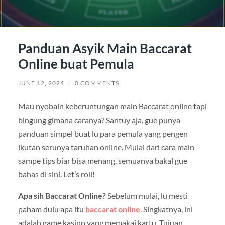
Panduan Asyik Main Baccarat
Online buat Pemula
JUNE 12, 2024
/
0 COMMENTS
Mau nyobain keberuntungan main Baccarat online tapi
bingung gimana caranya? Santuy aja, gue punya
panduan simpel buat lu para pemula yang pengen
ikutan serunya taruhan online. Mulai dari cara main
sampe tips biar bisa menang, semuanya bakal gue
bahas di sini. Let’s roll!
Apa sih Baccarat Online?
Sebelum mulai, lu mesti
paham dulu apa itu
baccarat online
. Singkatnya, ini
adalah game kasino yang memakai kartu. Tujuan