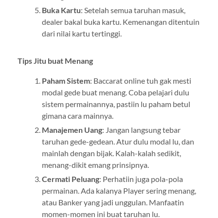
Buka Kartu
: Setelah semua taruhan masuk,
dealer bakal buka kartu. Kemenangan ditentuin
dari nilai kartu tertinggi.
Tips Jitu buat Menang
Paham Sistem
: Baccarat online tuh gak mesti
modal gede buat menang. Coba pelajari dulu
sistem permainannya, pastiin lu paham betul
gimana cara mainnya.
Manajemen Uang
: Jangan langsung tebar
taruhan gede-gedean. Atur dulu modal lu, dan
mainlah dengan bijak. Kalah-kalah sedikit,
menang-dikit emang prinsipnya.
Cermati Peluang
: Perhatiin juga pola-pola
permainan. Ada kalanya Player sering menang,
atau Banker yang jadi unggulan. Manfaatin
momen-momen ini buat taruhan lu.