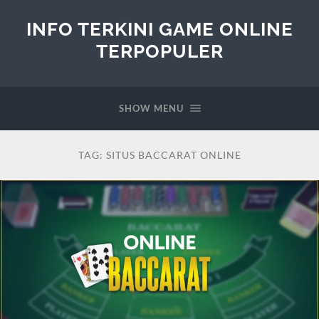
INFO TERKINI GAME ONLINE
TERPOPULER
SHOW MENU
TAG:
SITUS BACCARAT ONLINE