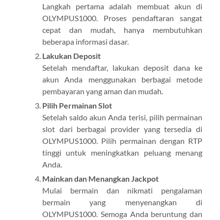
Langkah pertama adalah membuat akun di
OLYMPUS1000. Proses pendaftaran sangat
cepat dan mudah, hanya membutuhkan
beberapa informasi dasar.
Lakukan Deposit
Setelah mendaftar, lakukan deposit dana ke
akun Anda menggunakan berbagai metode
pembayaran yang aman dan mudah.
Pilih Permainan Slot
Setelah saldo akun Anda terisi, pilih permainan
slot dari berbagai provider yang tersedia di
OLYMPUS1000. Pilih permainan dengan RTP
tinggi untuk meningkatkan peluang menang
Anda.
Mainkan dan Menangkan Jackpot
Mulai bermain dan nikmati pengalaman
bermain yang menyenangkan di
OLYMPUS1000. Semoga Anda beruntung dan