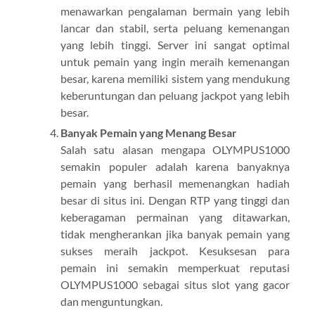
menawarkan pengalaman bermain yang lebih
lancar dan stabil, serta peluang kemenangan
yang lebih tinggi. Server ini sangat optimal
untuk pemain yang ingin meraih kemenangan
besar, karena memiliki sistem yang mendukung
keberuntungan dan peluang jackpot yang lebih
besar.
Banyak Pemain yang Menang Besar
Salah satu alasan mengapa OLYMPUS1000
semakin populer adalah karena banyaknya
pemain yang berhasil memenangkan hadiah
besar di situs ini. Dengan RTP yang tinggi dan
keberagaman permainan yang ditawarkan,
tidak mengherankan jika banyak pemain yang
sukses meraih jackpot. Kesuksesan para
pemain ini semakin memperkuat reputasi
OLYMPUS1000 sebagai situs slot yang gacor
dan menguntungkan.