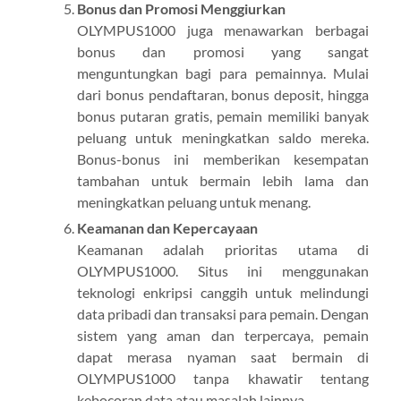
Bonus dan Promosi Menggiurkan
OLYMPUS1000 juga menawarkan berbagai
bonus dan promosi yang sangat
menguntungkan bagi para pemainnya. Mulai
dari bonus pendaftaran, bonus deposit, hingga
bonus putaran gratis, pemain memiliki banyak
peluang untuk meningkatkan saldo mereka.
Bonus-bonus ini memberikan kesempatan
tambahan untuk bermain lebih lama dan
meningkatkan peluang untuk menang.
Keamanan dan Kepercayaan
Keamanan adalah prioritas utama di
OLYMPUS1000. Situs ini menggunakan
teknologi enkripsi canggih untuk melindungi
data pribadi dan transaksi para pemain. Dengan
sistem yang aman dan terpercaya, pemain
dapat merasa nyaman saat bermain di
OLYMPUS1000 tanpa khawatir tentang
kebocoran data atau masalah lainnya.