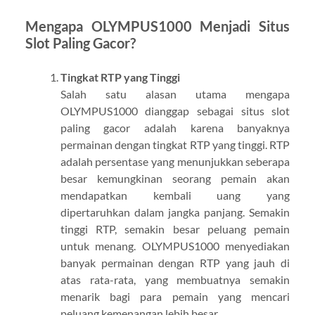
Mengapa OLYMPUS1000 Menjadi Situs
Slot Paling Gacor?
Tingkat RTP yang Tinggi
Salah satu alasan utama mengapa
OLYMPUS1000 dianggap sebagai situs slot
paling gacor adalah karena banyaknya
permainan dengan tingkat RTP yang tinggi. RTP
adalah persentase yang menunjukkan seberapa
besar kemungkinan seorang pemain akan
mendapatkan kembali uang yang
dipertaruhkan dalam jangka panjang. Semakin
tinggi RTP, semakin besar peluang pemain
untuk menang. OLYMPUS1000 menyediakan
banyak permainan dengan RTP yang jauh di
atas rata-rata, yang membuatnya semakin
menarik bagi para pemain yang mencari
peluang kemenangan lebih besar.