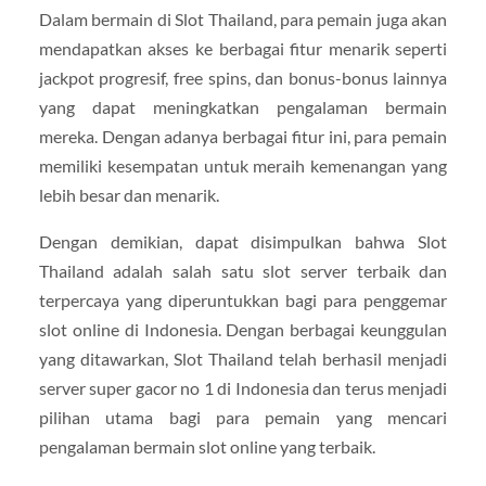
Dalam bermain di Slot Thailand, para pemain juga akan
mendapatkan akses ke berbagai fitur menarik seperti
jackpot progresif, free spins, dan bonus-bonus lainnya
yang dapat meningkatkan pengalaman bermain
mereka. Dengan adanya berbagai fitur ini, para pemain
memiliki kesempatan untuk meraih kemenangan yang
lebih besar dan menarik.
Dengan demikian, dapat disimpulkan bahwa Slot
Thailand adalah salah satu slot server terbaik dan
terpercaya yang diperuntukkan bagi para penggemar
slot online di Indonesia. Dengan berbagai keunggulan
yang ditawarkan, Slot Thailand telah berhasil menjadi
server super gacor no 1 di Indonesia dan terus menjadi
pilihan utama bagi para pemain yang mencari
pengalaman bermain slot online yang terbaik.