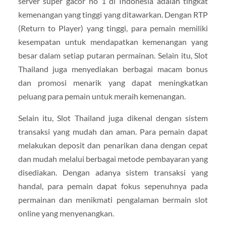
server super gacor no 1 di Indonesia adalah tingkat
kemenangan yang tinggi yang ditawarkan. Dengan RTP
(Return to Player) yang tinggi, para pemain memiliki
kesempatan untuk mendapatkan kemenangan yang
besar dalam setiap putaran permainan. Selain itu, Slot
Thailand juga menyediakan berbagai macam bonus
dan promosi menarik yang dapat meningkatkan
peluang para pemain untuk meraih kemenangan.
Selain itu, Slot Thailand juga dikenal dengan sistem
transaksi yang mudah dan aman. Para pemain dapat
melakukan deposit dan penarikan dana dengan cepat
dan mudah melalui berbagai metode pembayaran yang
disediakan. Dengan adanya sistem transaksi yang
handal, para pemain dapat fokus sepenuhnya pada
permainan dan menikmati pengalaman bermain slot
online yang menyenangkan.