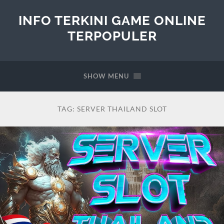
INFO TERKINI GAME ONLINE
TERPOPULER
SHOW MENU
TAG:
SERVER THAILAND SLOT