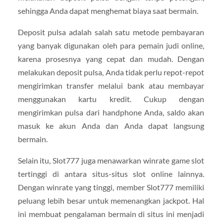
sehingga Anda dapat menghemat biaya saat bermain.
Deposit pulsa adalah salah satu metode pembayaran
yang banyak digunakan oleh para pemain judi online,
karena prosesnya yang cepat dan mudah. Dengan
melakukan deposit pulsa, Anda tidak perlu repot-repot
mengirimkan transfer melalui bank atau membayar
menggunakan kartu kredit. Cukup dengan
mengirimkan pulsa dari handphone Anda, saldo akan
masuk ke akun Anda dan Anda dapat langsung
bermain.
Selain itu, Slot777 juga menawarkan winrate game slot
tertinggi di antara situs-situs slot online lainnya.
Dengan winrate yang tinggi, member Slot777 memiliki
peluang lebih besar untuk memenangkan jackpot. Hal
ini membuat pengalaman bermain di situs ini menjadi