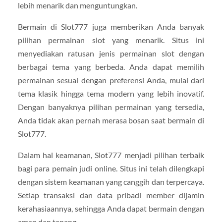
lebih menarik dan menguntungkan.
Bermain di Slot777 juga memberikan Anda banyak
pilihan permainan slot yang menarik. Situs ini
menyediakan ratusan jenis permainan slot dengan
berbagai tema yang berbeda. Anda dapat memilih
permainan sesuai dengan preferensi Anda, mulai dari
tema klasik hingga tema modern yang lebih inovatif.
Dengan banyaknya pilihan permainan yang tersedia,
Anda tidak akan pernah merasa bosan saat bermain di
Slot777.
Dalam hal keamanan, Slot777 menjadi pilihan terbaik
bagi para pemain judi online. Situs ini telah dilengkapi
dengan sistem keamanan yang canggih dan terpercaya.
Setiap transaksi dan data pribadi member dijamin
kerahasiaannya, sehingga Anda dapat bermain dengan
aman dan tenang.