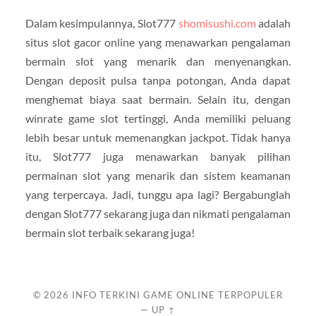
Dalam kesimpulannya, Slot777
shomisushi.com
adalah
situs slot gacor online yang menawarkan pengalaman
bermain slot yang menarik dan menyenangkan.
Dengan deposit pulsa tanpa potongan, Anda dapat
menghemat biaya saat bermain. Selain itu, dengan
winrate game slot tertinggi, Anda memiliki peluang
lebih besar untuk memenangkan jackpot. Tidak hanya
itu, Slot777 juga menawarkan banyak pilihan
permainan slot yang menarik dan sistem keamanan
yang terpercaya. Jadi, tunggu apa lagi? Bergabunglah
dengan Slot777 sekarang juga dan nikmati pengalaman
bermain slot terbaik sekarang juga!
© 2026
INFO TERKINI GAME ONLINE TERPOPULER
—
UP ↑