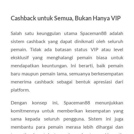
Cashback untuk Semua, Bukan Hanya VIP
Salah satu keunggulan utama Spaceman88 adalah
sistem cashback yang dapat dinikmati oleh seluruh
pemain. Tidak ada batasan status VIP atau level
eksklusif yang menghalangi pemain biasa untuk
mendapatkan keuntungan. Ini berarti, baik pemain
baru maupun pemain lama, semuanya berkesempatan
menerima cashback sebagai bentuk apresiasi dari
platform.
Dengan konsep ini, Spaceman88 menunjukkan
komitmennya untuk memberikan kesempatan yang
sama kepada seluruh pengguna. Sistem ini juga
membantu para pemain merasa lebih dihargai dan