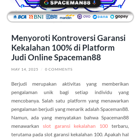
Menyoroti Kontroversi Garansi
Kekalahan 100% di Platform
Judi Online Spaceman88
MAY 14, 2025
/
0 COMMENTS
Berjudi merupakan aktivitas yang memberikan
pengalaman unik bagi setiap individu yang
mencobanya. Salah satu platform yang menawarkan
pengalaman berjudi yang menarik adalah Spaceman88.
Namun, ada yang menyatakan bahwa Spaceman88
menawarkan
slot garansi kekalahan 100
terbaru,
terutama pada slot garansi kekalahan 100. Apakah hal