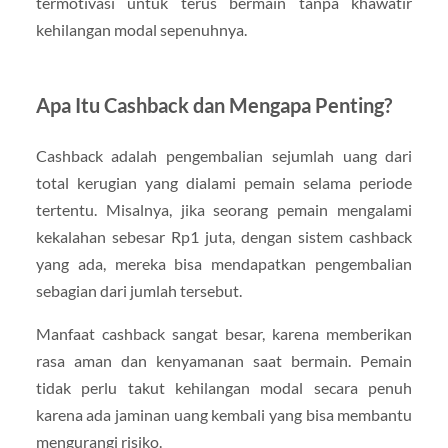
termotivasi untuk terus bermain tanpa khawatir
kehilangan modal sepenuhnya.
Apa Itu Cashback dan Mengapa Penting?
Cashback adalah pengembalian sejumlah uang dari
total kerugian yang dialami pemain selama periode
tertentu. Misalnya, jika seorang pemain mengalami
kekalahan sebesar Rp1 juta, dengan sistem cashback
yang ada, mereka bisa mendapatkan pengembalian
sebagian dari jumlah tersebut.
Manfaat cashback sangat besar, karena memberikan
rasa aman dan kenyamanan saat bermain. Pemain
tidak perlu takut kehilangan modal secara penuh
karena ada jaminan uang kembali yang bisa membantu
mengurangi risiko.