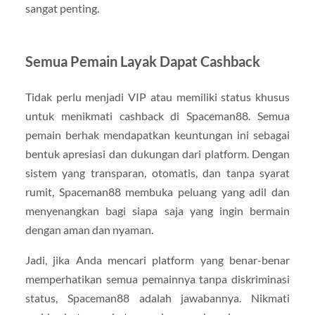
sangat penting.
Semua Pemain Layak Dapat Cashback
Tidak perlu menjadi VIP atau memiliki status khusus
untuk menikmati cashback di Spaceman88. Semua
pemain berhak mendapatkan keuntungan ini sebagai
bentuk apresiasi dan dukungan dari platform. Dengan
sistem yang transparan, otomatis, dan tanpa syarat
rumit, Spaceman88 membuka peluang yang adil dan
menyenangkan bagi siapa saja yang ingin bermain
dengan aman dan nyaman.
Jadi, jika Anda mencari platform yang benar-benar
memperhatikan semua pemainnya tanpa diskriminasi
status, Spaceman88 adalah jawabannya. Nikmati