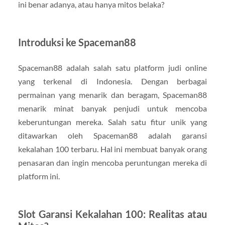
ini benar adanya, atau hanya mitos belaka?
Introduksi ke Spaceman88
Spaceman88 adalah salah satu platform judi online
yang terkenal di Indonesia. Dengan berbagai
permainan yang menarik dan beragam, Spaceman88
menarik minat banyak penjudi untuk mencoba
keberuntungan mereka. Salah satu fitur unik yang
ditawarkan oleh Spaceman88 adalah garansi
kekalahan 100 terbaru. Hal ini membuat banyak orang
penasaran dan ingin mencoba peruntungan mereka di
platform ini.
Slot Garansi Kekalahan 100: Realitas atau