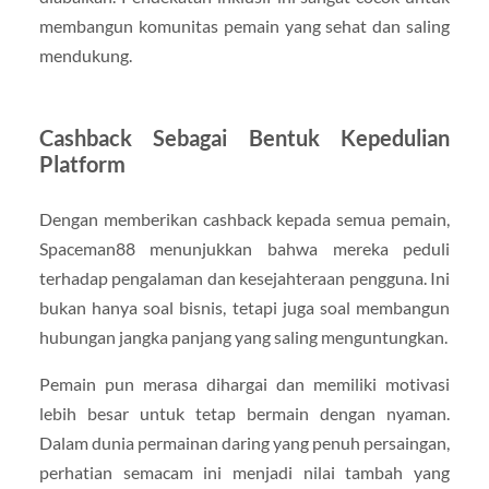
membangun komunitas pemain yang sehat dan saling
mendukung.
Cashback Sebagai Bentuk Kepedulian
Platform
Dengan memberikan cashback kepada semua pemain,
Spaceman88 menunjukkan bahwa mereka peduli
terhadap pengalaman dan kesejahteraan pengguna. Ini
bukan hanya soal bisnis, tetapi juga soal membangun
hubungan jangka panjang yang saling menguntungkan.
Pemain pun merasa dihargai dan memiliki motivasi
lebih besar untuk tetap bermain dengan nyaman.
Dalam dunia permainan daring yang penuh persaingan,
perhatian semacam ini menjadi nilai tambah yang