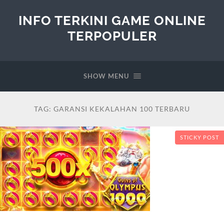
INFO TERKINI GAME ONLINE
TERPOPULER
SHOW MENU
TAG:
GARANSI KEKALAHAN 100 TERBARU
STICKY POST